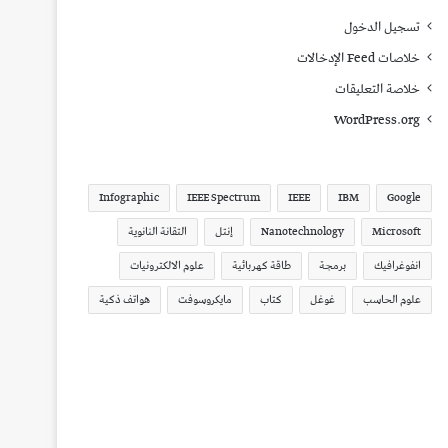
تسجيل الدخول
خلاصات Feed الإدخالات
خلاصة التعليقات
WordPress.org
Infographic
IEEE Spectrum
IEEE
IBM
Google
Microsoft
Nanotechnology
إنتل
التقانة النانوية
انفوغرافيك
برمجة
طاقة كهربائية
علوم الالكترونيات
علوم الحاسب
غوغل
كتاب
مايكروسوفت
هواتف ذكية