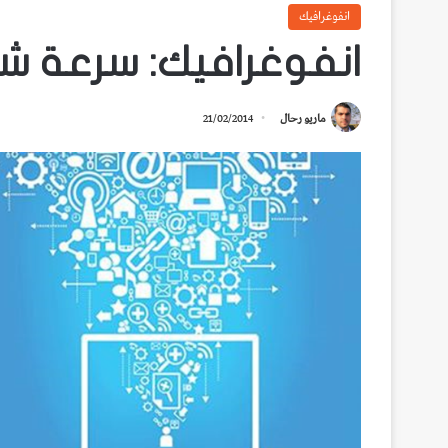
انفوغرافيك
انفوغرافيك: سرعة شبكات
ماريو رحال
21/02/2014