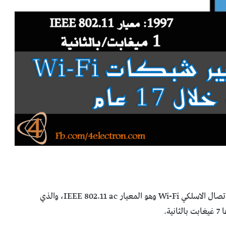
في بداية هذا العام، تم الإعلان عن معيار جديد لشبكات الاتصال الاسلكي Wi-Fi وهو المعيار IEEE 802.11 ac، والذي
ة.