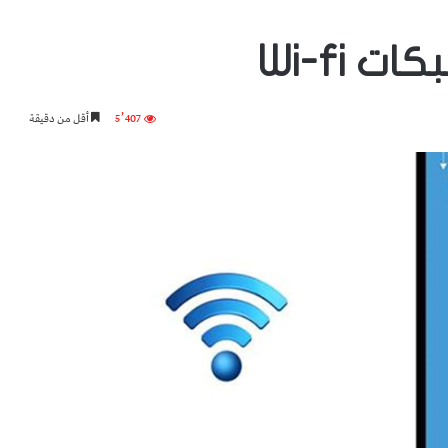
 Wi-fi
5٬407
أقل من دقيقة