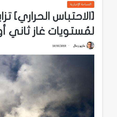
المساحة الإخبارية
[الاحتباس الحراري] تز
لمُستويات غاز ثاني أوك
ماريو رحال
19/05/2019