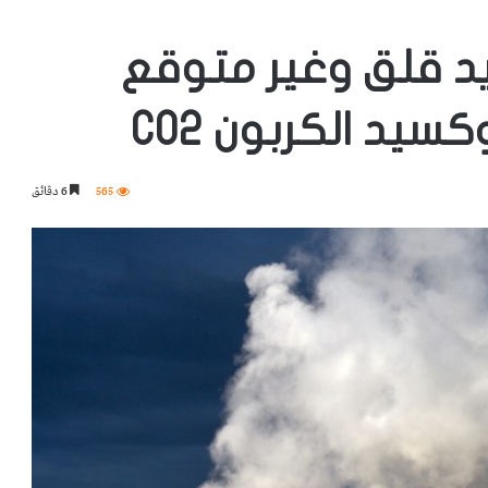
ايد قلق وغير متوقع
سيد الكربون CO2
565
6 دقائق