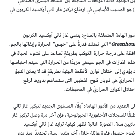
ل الجديد كافة التوقعات السابقة بأن النشاط البشريّ الصناعي
هو المسبب الأساسي في ارتفاع تركيز غاز ثاني أوكسيد الكربون في
 الهامة المتعلقة بالمناخ: ينتمي غاز ثاني أوكسيد الكربون
” التي تمتلك قدرةً على “
حبس
” الحرارة وإبقائها بالجو.
حافظة على درجة حرارة الكوكب بطريقةٍ تساعد على نشوء الحياة في
ز هذه الغازات في الجو سيعني مزيدًا من الحرارة التي سيتم احتباسها
دي إلى اختلال توازن الأنظمة البيئية بطريقةٍ قد لا يمكن التنبؤ
س الحراريّ هي ذوبان ثلوج القطبين التي ستساهم بدورها لرفع
ختلال التوازن الحراريّ في المحيطات.
العديد من الأمور الهامة: أولًا، المستوى الجديد لتركيز غاز ثاني
طبقًا للسجلات الأحفورية الجيولوجية، فإن آخر مرة وصل تركيز غاز
ي أوكسيد الكربون في الجو لمثل هذه القيمة كان منذ 3 ملايين سنة. الصورة التالية تظهر كيفية تزايد غاز ثاني أوكسيد
 قدرها 10 آلاف سنة، ويظهر بوضوح حصول قفزةٍ هائلة خلال آخر مئتين سنة، تحديدًا منذ بدء