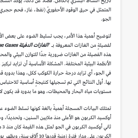
تاريخ النشاط البشري بالكامل. فضلًا عن ذلك، يؤكد التسجي
المتمثل في حرق الوقود الأحفوريّ (نفط، غاز، فحم حجري) 
الجو.
لتوضيح أهمية هذا الأمر، يجب تسليط الضوء على بعض الأمور
لفصيلةٍ من الغازات المعروفة بـ “
الغازات الدفيئة Greenhouse Gases
هذه الفصيلة من الغازات ضرورية جدًا للتوازن البيئي والم
الأنظمة البيئية المختلفة. المشكلة الأساسية أن تزايد تركي
في الجو، أي تزايد درجة حرارة الكوكب ككل، وهذا بدوره قد يؤ
بها. أول النتائج التي تم تسجيلها كنتيجةٍ أساسية للاحتبا
مستويات مياه البحار والمحيطات، وهو ما بدوره قد يكون لا
تمتلك البيانات المسجلة أهميةً بالغة كونها تسلط الضوء على 
أوكسيد الكربون هو الأعلى منذ ملايين السنين، وتحديدًا، و
ثان
الكربون على مدار فترةٍ زمنية