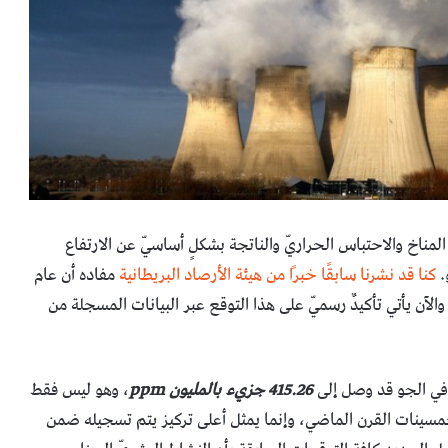
 المناخ والاحتباس الحراريّ والناتجة بشكلٍ أساسيّ عن الارتفاع
كنا قد نشرنا سابقًا خبرًا من هيئة الأرصاد البريطانية
مفاده أن عام
فاعًا قياسيًا في مستويات CO2 في الجو، والآن يأتي تأكيدٌ رسميّ على هذا التوقع عبر البيانات المسجلة من
ن في الجو قد وصل إلى
415.26 جزيء بالمليون ppm
، وهو ليس فقط
مسينات القرن الماضي، وإنما يمثل أعلى تركيز يتم تسجيله ضمن