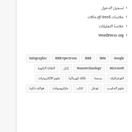
تسجيل الدخول
خلاصات Feed الإدخالات
خلاصة التعليقات
WordPress.org
Infographic
IEEE Spectrum
IEEE
IBM
Google
Microsoft
Nanotechnology
إنتل
التقانة النانوية
انفوغرافيك
برمجة
طاقة كهربائية
علوم الالكترونيات
علوم الحاسب
غوغل
كتاب
مايكروسوفت
هواتف ذكية