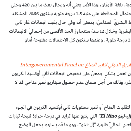
على إبقاء عتبة تزايد درجة حرارة الكوكب عند 1.5 درجة مئوية. بلغة الأرقام، هذا الأمر يعني أنه وبحال بعث ما بين 420 وحتى
570 مليار طن من غاز ثاني أوكسيد الكربون في الجو، فإن احتمال المحافظة على عتبة 1.5 درجة مئوية ستكون 66%. المشكلة
 تعادل 12 سنة فقط من النشاط البشريّ الصناعيّ، بمعنى أنه وفي حال بقيت انبعاثات غاز ثاني
أوكسيد الكربون على قيمها الحالية (علمًا أنها تتزايد)، فإن البشرية وخلال 12 سنة ستتجاوز الحد الأقصى من إجماليّ الانبعاثات
المسموحة، وستتزايد درجة حرارة الكوكب بما يتجاوز عتبة 2 درجة مئوية، وعندها ستكون كل الاحتمالات مفتوحة أمام
الفريق الدولي لتغير المناخ Intergovernmental Panel on
ن تعمل بشكلٍ جمعيّ على تخفيض انبعاثات ثاني أوكسيد الكربون
 30 سنة حتى تصل إلى الصفر، وذلك من أجل ضمان عدم حصول سيناريو تغير مناخي قد لا
لتقلبات المناخ أو تغير مستويات ثاني أوكسيد الكربون في الجو،
ل-نينو El Nino”
التي ينتج عنها تزايد في درجة حرارة نتيجة تيارات
العام الحاليّ ظاهرة “إل-نينو”، وهو ما قد يساهم بجعل الوضع