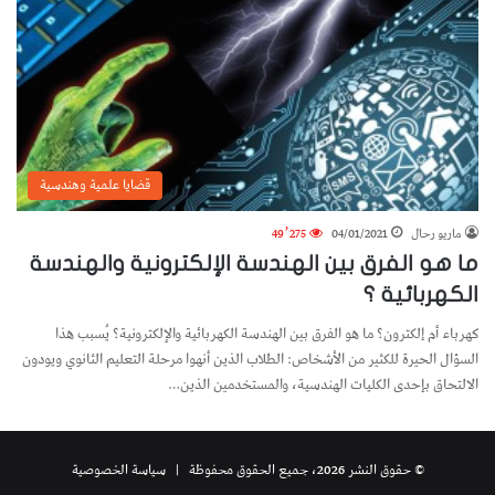
قضايا علمية وهندسية
ماريو رحال
04/01/2021
49٬275
ما هو الفرق بين الهندسة الإلكترونية والهندسة
الكهربائية ؟
كهرباء أم إلكترون؟ ما هو الفرق بين الهندسة الكهربائية والإلكترونية؟ يُسبب هذا
السؤال الحيرة للكثير من الأشخاص: الطلاب الذين أنهوا مرحلة التعليم الثانوي ويودون
الالتحاق بإحدى الكليات الهندسية، والمستخدمين الذين…
© حقوق النشر 2026، جميع الحقوق محفوظة |
سياسة الخصوصية