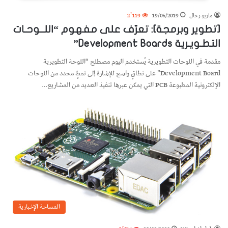
ماريو رحال
19/05/2019
2٬119
[تطوير وبرمجة]: تعرّف على مفهوم “اللــوحـات
التطـويـرية Development Boards”
مقدمة في اللوحات التطويرية يُستخدم اليوم مصطلح “اللوحة التطويرية
Development Board” على نطاقٍ واسع للإشارة إلى نمطٍ محدد من اللوحات
الإلكترونية المطبوعة PCB التي يمكن عبرها تنفيذ العديد من المشاريع…
المساحة الإخبارية