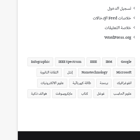
تسجيل الدخول
خلاصات Feed الإدخالات
خلاصة التعليقات
WordPress.org
Infographic
IEEE Spectrum
IEEE
IBM
Google
Microsoft
Nanotechnology
إنتل
التقانة النانوية
انفوغرافيك
برمجة
طاقة كهربائية
علوم الالكترونيات
علوم الحاسب
غوغل
كتاب
مايكروسوفت
هواتف ذكية