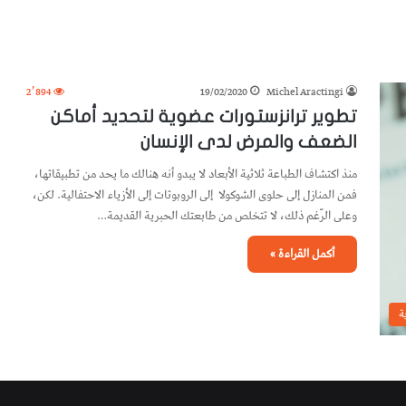
2٬894
19/02/2020
Michel Aractingi
تطوير ترانزستورات عضوية لتحديد أماكن
الضعف والمرض لدى الإنسان
منذ اكتشاف الطباعة ثلاثية الأبعاد لا يبدو أنه هنالك ما يحد من تطبيقاتها،
فمن المنازل إلى حلوى الشوكولا إلى الروبوتات إلى الأزياء الاحتفالية. لكن،
وعلى الرّغم ذلك، لا تتخلص من طابعتك الحبرية القديمة…
أكمل القراءة »
ة