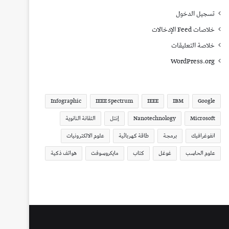
تسجيل الدخول
خلاصات Feed الإدخالات
خلاصة التعليقات
WordPress.org
Infographic
IEEE Spectrum
IEEE
IBM
Google
Microsoft
Nanotechnology
إنتل
التقانة النانوية
انفوغرافيك
برمجة
طاقة كهربائية
علوم الالكترونيات
علوم الحاسب
غوغل
كتاب
مايكروسوفت
هواتف ذكية