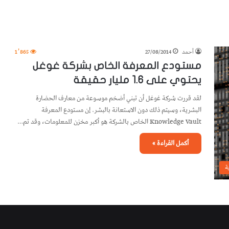
أحمد
27/08/2014
1٬865
مستودع المعرفة الخاص بشركة غوغل
يحتوي على 1.6 مليار حقيقة
لقد قررت شركة غوغل أن تبني أضخم موسوعة من معارف الحضارة
البشرية، وسيتم ذلك دون الاستعانة بالبشر. إن مستودع المعرفة
Knowledge Vault الخاص بالشركة هو أكبر مخزن للمعلومات، وقد تم…
أكمل القراءة »
ة