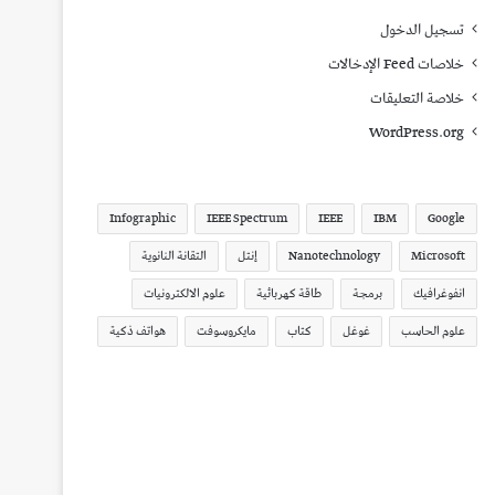
تسجيل الدخول
خلاصات Feed الإدخالات
خلاصة التعليقات
WordPress.org
Infographic
IEEE Spectrum
IEEE
IBM
Google
Microsoft
Nanotechnology
إنتل
التقانة النانوية
انفوغرافيك
برمجة
طاقة كهربائية
علوم الالكترونيات
علوم الحاسب
غوغل
كتاب
مايكروسوفت
هواتف ذكية