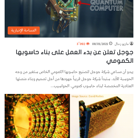
المساحة الإخبارية
ماريو رحال
08/01/2021
3٬092
جوجل تعلن عن بدء العمل على بناء حاسوبها
الكمومي
يبدو أن مساعي شركة جوجل لتصنيع حاسوبها الكمومي الخاص ستغير من وجه
الحوسبة للأبد. ستبدأ شركة جوجل قريباً جهودها من أجل تصميم وبناء منصتها
العتادية المخصصة لبناء حاسوب كمومي. الحواسيب…