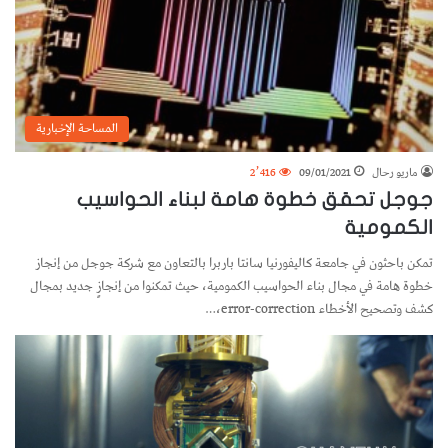
المساحة الإخبارية
ماريو رحال
09/01/2021
2٬416
جوجل تحقق خطوة هامة لبناء الحواسيب
الكمومية
تمكن باحثون في جامعة كاليفورنيا سانتا باربرا بالتعاون مع شركة جوجل من إنجاز
خطوة هامة في مجال بناء الحواسيب الكمومية، حيث تمكنوا من إنجازٍ جديد بمجال
كشف وتصحيح الأخطاء error-correction،…