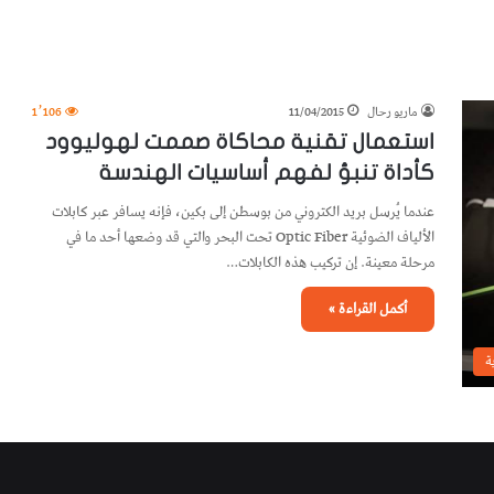
ماريو رحال
11/04/2015
1٬106
استعمال تقنية محاكاة صممت لهوليوود
كأداة تنبؤ لفهم أساسيات الهندسة
عندما يُرسل بريد الكتروني من بوسطن إلى بكين، فإنه يسافر عبر كابلات
الألياف الضوئية Optic Fiber تحت البحر والتي قد وضعها أحد ما في
مرحلة معينة. إن تركيب هذه الكابلات…
أكمل القراءة »
ة