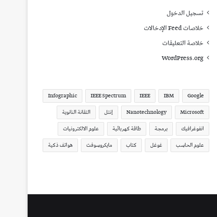
تسجيل الدخول
خلاصات Feed الإدخالات
خلاصة التعليقات
WordPress.org
Infographic
IEEE Spectrum
IEEE
IBM
Google
Microsoft
Nanotechnology
إنتل
التقانة النانوية
انفوغرافيك
برمجة
طاقة كهربائية
علوم الالكترونيات
علوم الحاسب
غوغل
كتاب
مايكروسوفت
هواتف ذكية