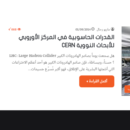
ماريو رحال
01/09/2014
4٬668
القدرات الحاسوبية في المركز الأوروبي
للأبحاث النووية CERN
هل سمعت يوماً بصادم الهادرونات الكبير LHC: Large Hadron Collider
؟ حسناً، وببساطة، فإن صادم الهادرونات الكبير هو أحد أعظم الاختراعات
التي أنتجتها البشرية على الإطلاق، فهو أكبر مُسرّع جسيمات…
أكمل القراءة »
ب