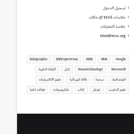
تسجيل الدخول
خلاصات Feed الإدخالات
خلاصة التعليقات
WordPress.org
Infographic
IEEE Spectrum
IEEE
IBM
Google
Microsoft
Nanotechnology
إنتل
التقانة النانوية
انفوغرافيك
برمجة
طاقة كهربائية
علوم الالكترونيات
علوم الحاسب
غوغل
كتاب
مايكروسوفت
هواتف ذكية