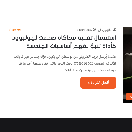
ماريو رحال
11/04/2015
1٬106
استعمال تقنية محاكاة صممت لهوليوود
كأداة تنبؤ لفهم أساسيات الهندسة
عندما يُرسل بريد الكتروني من بوسطن إلى بكين، فإنه يسافر عبر كابلات
الألياف الضوئية Optic Fiber تحت البحر والتي قد وضعها أحد ما في
مرحلة معينة. إن تركيب هذه الكابلات…
أكمل القراءة »
ة