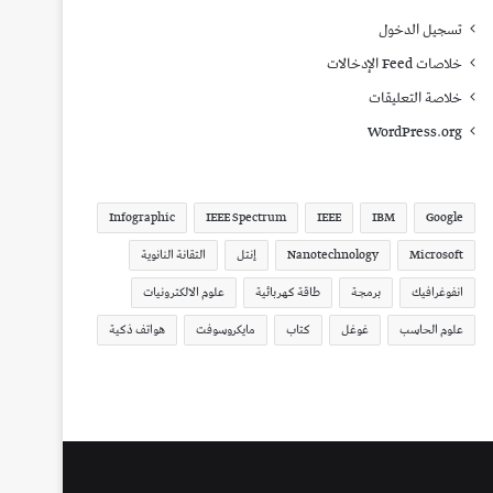
تسجيل الدخول
خلاصات Feed الإدخالات
خلاصة التعليقات
WordPress.org
Infographic
IEEE Spectrum
IEEE
IBM
Google
Microsoft
Nanotechnology
إنتل
التقانة النانوية
انفوغرافيك
برمجة
طاقة كهربائية
علوم الالكترونيات
علوم الحاسب
غوغل
كتاب
مايكروسوفت
هواتف ذكية