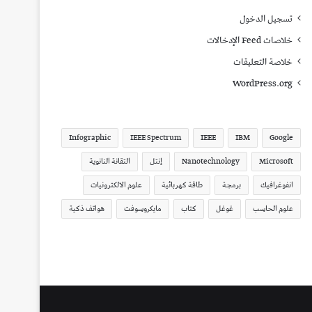
تسجيل الدخول
خلاصات Feed الإدخالات
خلاصة التعليقات
WordPress.org
Infographic
IEEE Spectrum
IEEE
IBM
Google
Microsoft
Nanotechnology
إنتل
التقانة النانوية
انفوغرافيك
برمجة
طاقة كهربائية
علوم الالكترونيات
علوم الحاسب
غوغل
كتاب
مايكروسوفت
هواتف ذكية