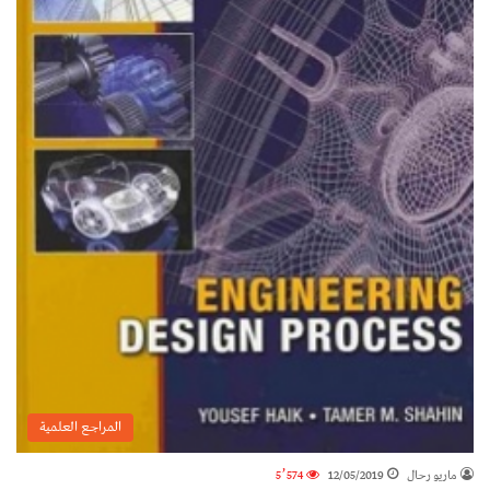
المراجع العلمية
ماريو رحال
12/05/2019
5٬574