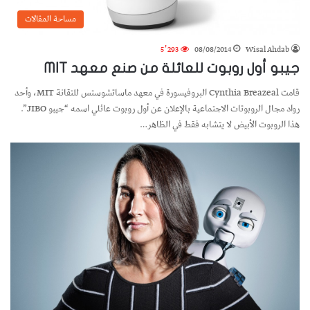
مساحة المقالات
5٬293
08/08/2014
Wisal Ahdab
جيبو أول روبوت للعائلة من صنع معهد MIT
قامت Cynthia Breazeal البروفيسورة في معهد ماساتشوستس للتقانة MIT، وأحد
رواد مجال الروبوتات الاجتماعية بالإعلان عن أول روبوت عائلي اسمه “جيبو JIBO”.
هذا الروبوت الأبيض لا يتشابه فقط في الظاهر…