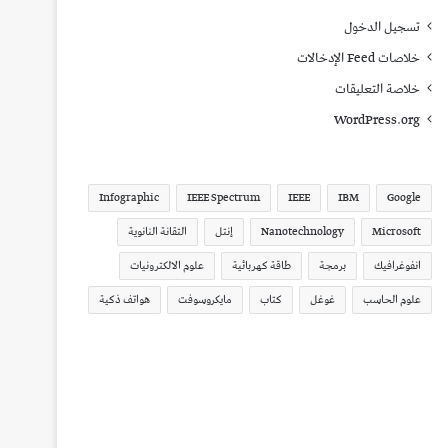
تسجيل الدخول
خلاصات Feed الإدخالات
خلاصة التعليقات
WordPress.org
Infographic
IEEE Spectrum
IEEE
IBM
Google
Microsoft
Nanotechnology
إنتل
التقانة النانوية
انفوغرافيك
برمجة
طاقة كهربائية
علوم الالكترونيات
علوم الحاسب
غوغل
كتاب
مايكروسوفت
هواتف ذكية