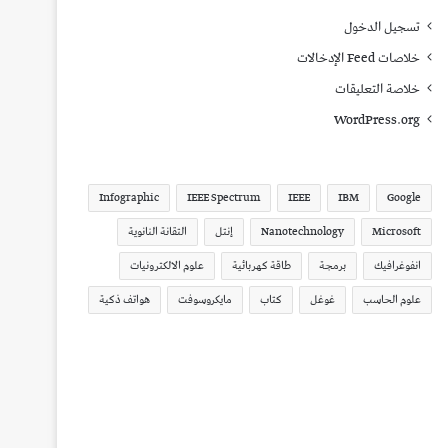
تسجيل الدخول
خلاصات Feed الإدخالات
خلاصة التعليقات
WordPress.org
Infographic
IEEE Spectrum
IEEE
IBM
Google
Microsoft
Nanotechnology
إنتل
التقانة النانوية
انفوغرافيك
برمجة
طاقة كهربائية
علوم الالكترونيات
علوم الحاسب
غوغل
كتاب
مايكروسوفت
هواتف ذكية