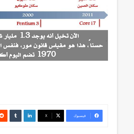
لينكدإن
فيسبوك
‫X