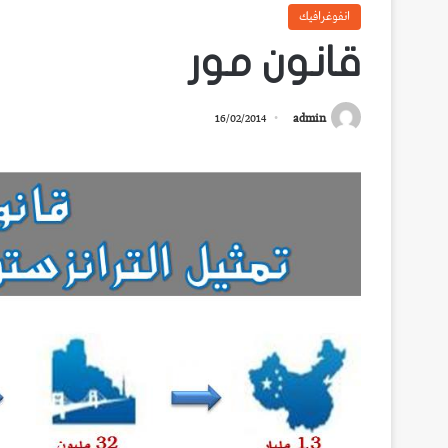
انفوغرافيك
قانون مور
16/02/2014
admin