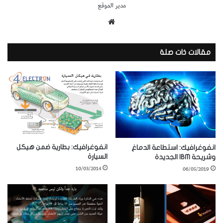
مدير الموقع
موقع
الويب
مقالات ذات صلة
انفوغرافيك: بطارية ضمن هيكل
انفوغرافيك: استطاعة الدماغ
السيارة
وشريحة IBM الجديدة
10/03/2014
06/05/2019