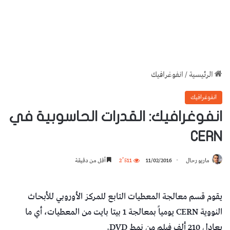
الرئيسية
/
انفوغرافيك
انفوغرافيك
انفوغرافيك: القدرات الحاسوبية في
CERN
ماريو رحال
11/02/2016
2٬511
أقل من دقيقة
يقوم قسم معالجة المعطيات التابع للمركز الأوروبي للأبحاث
النووية CERN يومياً بمعالجة 1 بيتا بايت من المعطيات، أي ما
يعادل 210 ألف فيلم من نمط DVD.