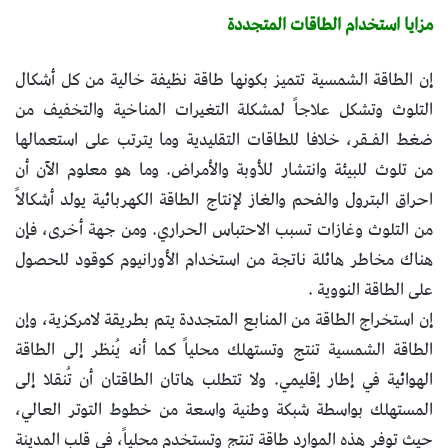
مزايا استخدام الطاقات المتجددة
إن الطاقة الشمسية تتميز بكونها طاقة نظيفة خالية من كل أشكال
التلوث وتشكل علاجاً لمشكلة التغيرات المناخية والتخفيف من
ضغط الفـقر، خلافا للطاقات التقليدية وما يترتب على استعمالها
من تلوث للبيئة وانتشار للأوبة والأمراض. وما هو معلوم الآن أن
احراق البترول والفحم والغاز لإنتاج الطاقة الكهربائية يولد أشكالاً
من التلوث وغازات تسبب الاحتباس الحراري. ومن جهة أخرى، فإن
هناك مخاطر هائلة ناتجة من استخدام الأورانيوم كوقود للحصول
على الطاقة النووية .
إن استخراج الطاقة من المنابع المتجددة يتم بطريقة لامركزية، وإن
الطاقة الشمسية تنتج وتستهلك محلياً كما أنه يُنظر إلى الطاقة
الهوائية في إطار إقليمي. ولا تتطلب هاتان الطاقتان أن تُنقلا إلى
المستهلك بواسطة شبكة وطنية واسعة من خطوط التوتر العالي،
حيث توفر هذه الموارد طاقة تنتج وتستخدم محلياً، في قلب المدينة