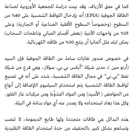
كما في عمق الأرياف. وقد بينت دراسة للجمعية الأوروبية لصناعة
الطاقة الجوفية (EPIA) أنه بإدخال اللواقط الشمسية على 40% من
السطوح (وخصوصاً السطوح الأفقية الصناعية أو التجارية) وعلى
15% من واجهات الأبنية (بعض أقسام المباني وناطحات السحاب)
يمكن لبلد مثل ألمانيا أن ينتج 30% من طاقته الكهربائية.
في خصوص صدور نفايات سامة عن الطاقة الجوفية فإن السيد
(أرنو مين )، مدير شركة “أبكس بي.بي. سولار، وهي فرع من شركة
نفط “بي.بي” في مجال الطاقة الشمسية، شدد على أنه في تصنيع
لواقـط الطاقة الشمسية يتم استخدام السيلنيوم اللإضافة إلى أنواع
من الحوامض ( الأسيد) ومن المواد المذوِّبة ومن مركبات غاز الفلور.
وكل هذا يعاد استخدامه ولا يصدر عنه أي مواد سامة في البيئة.
هذه البدائل هي طاقات متجددة ولها طابع الديمومة، لا تنضب
وتساهم بشكل كبير بالتخفيف من حدة استخدام الطاقة التقليدية