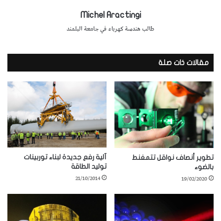
Michel Aractingi
طالب هندسة كهرباء في جامعة البلمند
مقالات ذات صلة
آلية رفع جديدة لبناء توربينات
تطوير أنصاف نواقل تتمغنط
توليد الطاقة
بالضوء
21/10/2014
19/02/2020