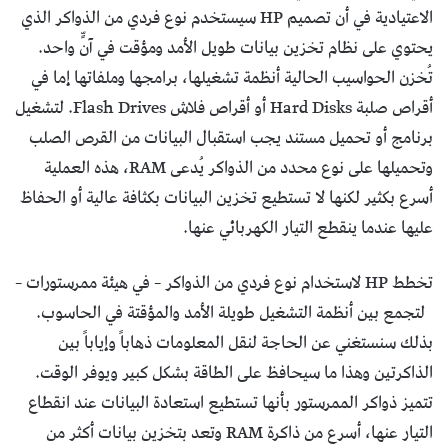
الاعتيادية في أن تصميم HP سيستخدم نوع فردي من الذواكر الذي
يحتوي على نظام تخزين بيانات طويل الأمد ومؤقت في آنٍّ واحد.
تُخزن الحواسيب الحالية أنظمة تشغيلها، برامجها وملفاتها إما في
أقراص صلبة Hard Disks أو أقراص فلاش Flash Drives. لتشغيل
برنامج أو تحميل مستند يجب استقبال البيانات من القرص الصلب
وتحميلها على نوع محدد من الذواكر يُدعى RAM، هذه العملية
أسرع بكثير لكنها لا تستطيع تخزين البيانات بكثافة عالية أو الحفاظ
عليها عندما ينقطع التيار الكهربائي عنها.
تخطط HP لاستخدام نوع فردي من الذواكر – في هيئة ممرستورات –
لتجمع بين أنظمة التشغيل طويلة الأمد والمؤقتة في الحاسوب.
بذلك سنستغني عن الحاجة لنقل المعلومات ذهاباً وإياباً بين
الذاكرتين وهذا ما سيحافظ على الطاقة بشكل كبير ويوفر الوقت.
تتميز ذواكر الممرستور بأنها تستطيع استعادة البيانات عند انقطاع
التيار عنها، أسرع من ذاكرة RAM وتعد بتخزين بيانات أكثر من