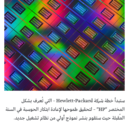
ستبدأ خطة شركة Hewlett-Packard – التي تُعرف بشكل
المختصر “HP” – لتحقيق طموحها لإعادة ابتكار الحوسبة في السنة
المُقبلة حيث ستقوم بنشر نموذج أولي من نظام تشغيل جديد.