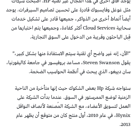
يوجد آفاق أخرى في هذا المجال غير تقنية HP. أصبحت شركات
مثل غوغل وفايسبوك قادرة على تحسين تصاميم السيرفرات. يوجد
أيضاً أنماط أخرى من الذواكر، جميعها قادر على تشكيل خدمات
سحابية Cloud Services أكثر كفاءة، وجميعها يتم اختبارها من
قِبل الباحثون وقريبة من الدخول على السوق التجارية.
“الآن، إنه غير واضح أي تقنية سيتم الاستفادة منها بشكل كبير،”
يقول Steven Swanson، مساعد بروفيسور في جامعة كاليفورنيا،
سان دييغو، الذي يبحث في أنظمة الحواسيب الضخمة.
ستواجه شركة Hp بعض الشكوك حيث إنها متأخرة من الناحية
الزمنية لوضع الممرستور في السوق. عندما بدأت الشركة على
العمل لتسويق الأعضاء، مع الشركة المُصنعة لأنصاف النواقل
Hynix، في عام 2010، أول منتج كان من متوقع أن يظهر عام
2013.