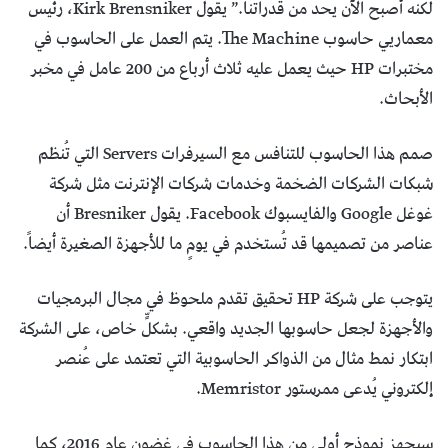
لكنه أصبح الآن يحد من قدراتنا.” يقول Kirk Brensniker، رئيس
معماريي حاسوب The Machine. يتم العمل على الحاسوب في
مختبرات HP حيث يعمل عليه ثلاث أرباع من 200 عامل في مخبر
الأبحاث.
صمم هذا الحاسوب للتنافس مع السيرفرات Servers التي تُنظم
شبكات الشركات الضخمة وخدمات شركات الإنترنت مثل شركة
غوغل Google والفايسبوك Facebook. يقول Bresniker أن
عناصر من تصميمها قد تُستخدم في يومٍ ما للأجهزة الصغيرة أيضاً.
يتوجب على شركة HP تحقيق تقدم ملحوظ في مجال البرمجيات
والأجهزة لجعل حاسوبها الجديد واقعي. بشكلٍّ خاص، على الشركة
ابتكار نمط مثال من الذواكر الحاسوبية التي تعتمد على عُنصر
إلكتروني يُدعى ممرستور Memristor.
سيجهز نموذج أولي من هذا الحاسوب في غضون عام 2016، كما