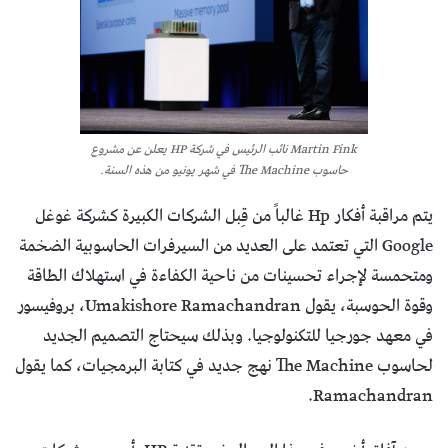
Martin Fink نائب الرئيس في شركة HP يعلن عن مشروع
حاسوب The Machine في شهر يونيو من هذه السنة.
يتم مراقبة أفكار Hp غالباً من قِبل الشركات الكبيرة كشركة غوغل
Google التي تعتمد على العديد من السيرفرات الحاسوبية الضخمة
ومتحمسة لإجراء تحسينات من ناحية الكفاءة في استهلاك الطاقة
وقوة الحوسبة، يقول Umakishore Ramachandran، بروفيسور
في معهد جورجيا للتكنولوجيا. وبذلك سيحتاج التصميم الجديد
لحاسوب The Machine نهج جديد في كتابة البرمجيات، كما يقول
Ramachandran.