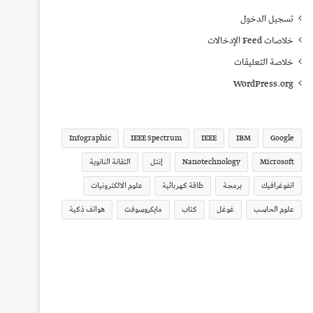
تسجيل الدخول
خلاصات Feed الإدخالات
خلاصة التعليقات
WordPress.org
Infographic
IEEE Spectrum
IEEE
IBM
Google
Microsoft
Nanotechnology
إنتل
التقانة النانوية
انفوغرافيك
برمجة
طاقة كهربائية
علوم الالكترونيات
علوم الحاسب
غوغل
كتاب
مايكروسوفت
هواتف ذكية