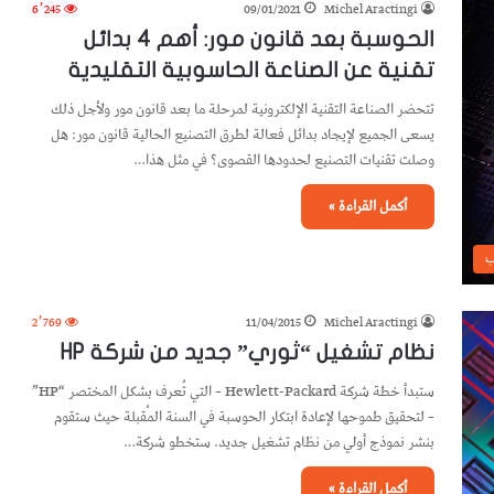
6٬245
09/01/2021
Michel Aractingi
الحوسبة بعد قانون مور: أهم 4 بدائل
تقنية عن الصناعة الحاسوبية التقليدية
تتحضر الصناعة التقنية الإلكترونية لمرحلة ما بعد قانون مور ولأجل ذلك
يسعى الجميع لإيجاد بدائل فعالة لطرق التصنيع الحالية قانون مور: هل
وصلت تقنيات التصنيع لحدودها القصوى؟ في مثل هذا…
أكمل القراءة »
ب
2٬769
11/04/2015
Michel Aractingi
نظام تشغيل “ثوري” جديد من شركة HP
ستبدأ خطة شركة Hewlett-Packard – التي تُعرف بشكل المختصر “HP”
– لتحقيق طموحها لإعادة ابتكار الحوسبة في السنة المُقبلة حيث ستقوم
بنشر نموذج أولي من نظام تشغيل جديد. ستخطو شركة…
أكمل القراءة »