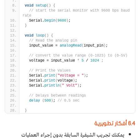
void
setup
()
{
// start the serial monitor with 9600 bps baud 
rate
  Serial.
begin
(
9600
)
;
}
void
loop
()
{
// Read the analog pin
  input_value = 
analogRead
(
input_pin
)
;
// convert the value range (0-1023) to (0-5V)
  voltage = input_value 
*
5
 / 
1024
;
// Print the Values
  Serial.
print
(
"Voltage = "
)
;
  Serial.
print
(
voltage
)
;
  Serial.
println
(
" Volt"
)
;
// Delays between readings
delay
(
500
)
; 
// 0.5 sec
}
6.4 أفكار تطويرية
يمكنك تجريب الشيفرة السابقة بدون إجراء العمليات