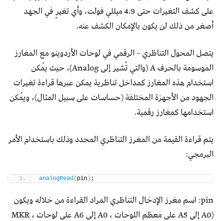
على كشف التغيرات حتى 4.9 ميللي فولت، وأي تغيرٍ في الجهد
أصغر من ذلك لن يكون بالإمكان الكشف عنه.
يتصل المحول التناظري – الرقمي في لوحات الأردوينو مع المغارز
الموسومة بالحرف A (والتي تُشير إلى Analog)، حيث يُمكن
استخدام هذه المغارز كمداخل تناظرية يمكن عبرها قراءة تغيرات
الجهود من الأجهزة المختلفة (حساسات على سبيل المثال)، ويُمكن
استخدامها كمغارز رقمية.
يتم قراءة القيمة من المغرز التناظري المحدد وذلك باستخدام الأمر
البرمجي:
analogRead
(
pin
)
;
pin: اسم مغرز الإدخال التناظري المراد القراءة من خلاله ويكون
(A0 إلى A5 على معظم اللوحات ، A0 إلى A6 على لوحات MKR ،