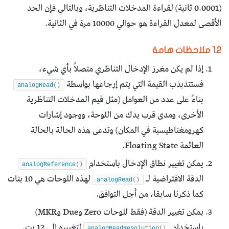
(0.0001 ثانية) لقراءة المدخلات التناظرية، وبالتالي فإن الحد
الأقصى لمعدل القراءة هو حوالي 10000 مرة في الثانية.
1.2
ملاحظات هامة
إذا لم يكن مغرز الإدخال التناظري متصلاً بأي شيء،
فستتذبذب القيمة التي يتم إرجاعها بواسطة
analogRead
()
بناءً على عدد من العوامل (مثل قيم المدخلات التناظرية
الأخرى، ومدى قرب يدك من اللوحة، ووجود إشارات
كهرومغناطيسية في المكان) وتدعى هذه الحالة بالحالة
العائمة Floating State.
يمكن تغيير نطاق الإدخال باستخدام
analogReference
()
الدقة الافتراضية لـ
لهذه اللوحات هي 10 بتات
analogRead
()
كما ذكرنا سابقا، من أجل التوافق.
يمكن تغيير الدقة (فقط للوحات Zero وDue وMKR)
باستخدام
لتغييره إلى 12 بت.
analogReadResolution
()