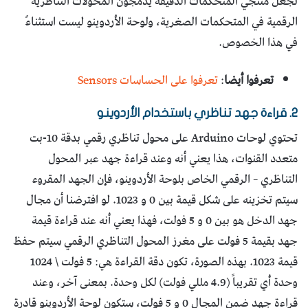
تجعل منتجي المتحكمات الدقيقة يدمجون المحولات التناظرية
الرقمية في المتحكمات الصغرية، ولوحة الأردوينو ليست استثناءً
في هذا الخصوص.
تعرفوا أيضا
:
تعرفوا على الحساسات Sensors
2. قراءة جهد تناظري باستخدام الأردوينو
تحتوي لوحات Arduino على محول تناظري رقمي بدقة 10-بت
متعدد القنوات، هذا يعني أنه وعند قراءة جهد عبر المحول
التناظري – الرقمي الخاص بلوحة الأردوينو، فإن الجهد المقروء
سيتم تخزينه على شكل قيمة بين 0 و 1023. لو افترضنا أن مجال
جهد الدخل هو بين 0 و 5 فولت، فهذا يعني أنه عند قراءة قيمة
جهد بقيمة 5 فولت على مغرز المحول التناظري الرقمي سيتم حفظ
قيمة 1023. بهذه الصورة، تكون دقة القراءة هي: 5 فولت \ 1024
وحدة أي تقريباً (4.9 مللي فولت) لكل وحدة. بمعنى آخر، وعند
قراءة جهد ضمن المجال 0 و 5 فولت، ستكون لوحة الأردوينو قادرة