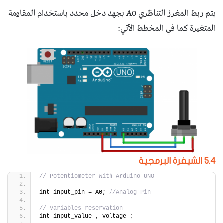
يتم ربط المغرز التناظري A0 بجهد دخل محدد باستخدام المقاومة
المتغيرة كما في المخطط الآتي:
5.4 الشيفرة البرمجية
// Potentiometer With Arduino UNO
int input_pin = A0; 
//Analog Pin
// Variables reservation
int input_value , voltage 
;