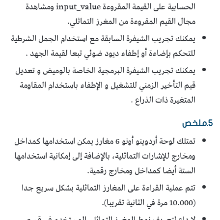
الحسابية على القيمة المقروءة input_value ومشاهدة
مجال القيم المقروءة من المغرز التماثلي.
يمكنك تجريب الشيفرة السابقة مع استخدام الجمل الشرطية
للتحكم بإضاءة أو إطفاء ديود ضوئي تبعا لقيمة الجهد .
يمكنك تجريب الشيفرة البرمجية الخاصة بالوميض و تعديل
قيم التأخير الزمني للتشغيل و الإطفاء باستخدام المقاومة
المتغيرة ذات الذراع .
5.ملخص
تمتلك لوحة أردوينو أونو 6 مغارز يمكن استخدامها كمداخل
ومخارج للإشارات التماثلية، بالإضافة إلى إمكانية استخدامها
الستة أيضا كمداخل ومخارج رقمية.
تتم عملية القراءة على المغارز التماثلية بشكل سريع جدا
(10.000 مرة في الثانية تقريبا).
لا داع لتعريف نمط المغرز التماثلي المستخدم في قسم