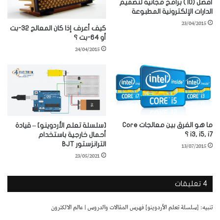
أفضل (10) برامج مجانية لتصميم
الدارات الإلكترونية المطبوعة
23/04/2015
كيف أعرف إذا كان المعالج 32-بت
أو 64-بت ؟
24/04/2015
ما هو الفرق بين معالجات Core
[سلسلة تعلم الأردوينو] – قيادة
i3, i5, i7 ؟
أحمال خارجية باستخدام
الترانزستور BJT
13/07/2015
23/05/2021
‫4 تعليقات
تنبيه:
[سلسلة تعلم الأردوينو] فهرس المقالات والدروس | عالم الالكترون