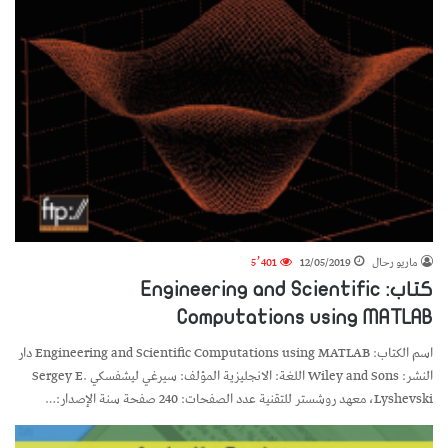
ماريو رحال
12/05/2019
5٬401
كتاب: Engineering and Scientific
Computations using MATLAB
اسم الكتاب: Engineering and Scientific Computations using MATLAB دار
النشر: Wiley and Sons اللغة: الانجليزية المؤلف: سيرغي ليشفسكي Sergey E.
Lyshevski، معهد روشستر للتقنية عدد الصفحات: 240 صفحة سنة الإصدار:…