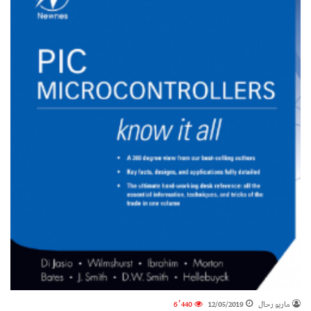
ماريو رحال
12/05/2019
6٬440