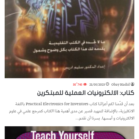
35٬745
21/05/2023
Obay Hadid
كتاب: الالكترونيات العملية للمبتكرين
بعد أن قدّمنا لكم أعزائنا كتاب Practical Electronics for Inventors باللغة
الانكليزية، بالإضافة لتمهيد قصير عن مدى أهمية هذا الكتاب كمرجع علمي في علوم
الالكترونيات و أسسها. يسرنا أن نقدم…