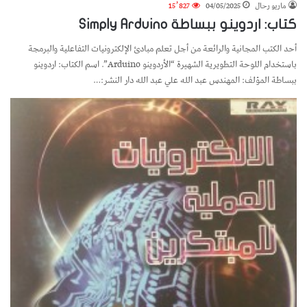
ماريو رحال
04/05/2025
15٬827
كتاب: اردوينو ببساطة Simply Arduino
أحد الكتب المجانية والرائعة من أجل تعلم مبادئ الإلكترونيات التفاعلية والبرمجة
باستخدام اللوحة التطويرية الشهيرة “الأردوينو Arduino”. اسم الكتاب: اردوينو
ببساطة المؤلف: المهندس عبد الله علي عبد الله دار النشر:…