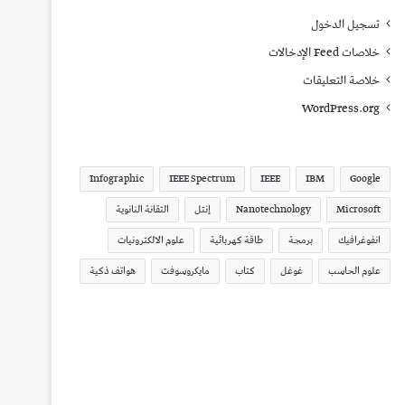
تسجيل الدخول
خلاصات Feed الإدخالات
خلاصة التعليقات
WordPress.org
Infographic
IEEE Spectrum
IEEE
IBM
Google
Microsoft
Nanotechnology
إنتل
التقانة النانوية
انفوغرافيك
برمجة
طاقة كهربائية
علوم الالكترونيات
علوم الحاسب
غوغل
كتاب
مايكروسوفت
هواتف ذكية