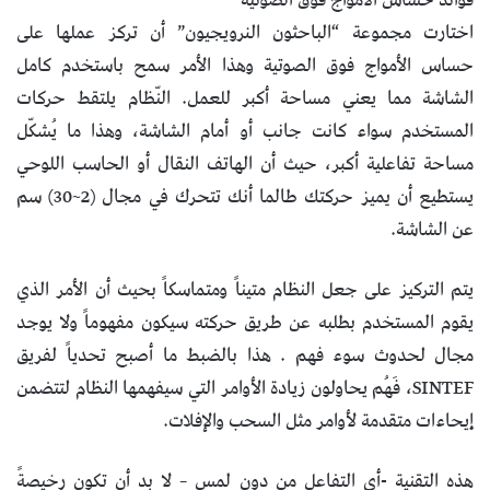
فوائد حساس الأمواج فوق الصوتية
اختارت مجموعة “الباحثون النرويجيون” أن تركز عملها على
حساس الأمواج فوق الصوتية وهذا الأمر سمح باستخدم كامل
الشاشة مما يعني مساحة أكبر للعمل. النّظام يلتقط حركات
المستخدم سواء كانت جانب أو أمام الشاشة، وهذا ما يُشكّل
مساحة تفاعلية أكبر، حيث أن الهاتف النقال أو الحاسب اللوحي
يستطيع أن يميز حركتك طالما أنك تتحرك في مجال (2~30) سم
عن الشاشة.
يتم التركيز على جعل النظام متيناً ومتماسكاً بحيث أن الأمر الذي
يقوم المستخدم بطلبه عن طريق حركته سيكون مفهوماً ولا يوجد
مجال لحدوث سوء فهم . هذا بالضبط ما أصبح تحدياً لفريق
SINTEF، فَهُم يحاولون زيادة الأوامر التي سيفهمها النظام لتتضمن
إيحاءات متقدمة لأوامر مثل السحب والإفلات.
هذه التقنية -أي التفاعل من دون لمس – لا بد أن تكون رخيصةً