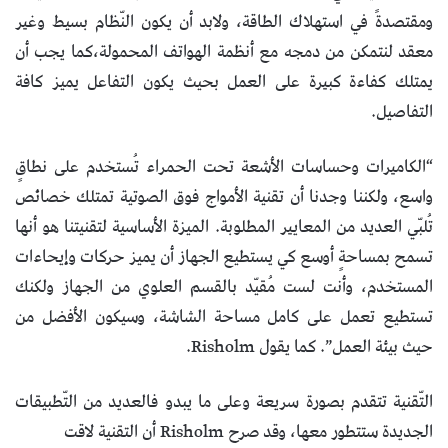
ومقتصدةً في استهلاك الطاقة، ولابد أن يكون النّظام بسيط وغير
معقد لنتمكن من دمجه مع أنظمة الهواتف المحمولة،كما يجب أن
يمتلك كفاءة كبيرة على العمل بحيث يكون التفاعل يميز كافة
التفاصيل.
“الكاميرات وحساسات الأشعة تحت الحمراء تُستخدم على نطاقٍ
واسع، ولكننا وجدنا أن تقنية الأمواج فوق الصوتية تمتلك خصائص
تُلبّي العديد من المعايير المطلوبة. الميزة الأساسية لتقنيتنا هو أنها
تسمح بمساحةٍ أوسع كي يستطيع الجهاز أن يميز حركات وإيحاءات
المستخدم، وأنت لست مُقيّد بالقسم العلوي من الجهاز ولكنك
تستطيع تعمل على كامل مساحة الشاشة، وسيكون الأفضل من
حيث بيئة العمل”. كما يقول Risholm.
التّقنية تتقدم بصورة سريعة وعلى ما يبدو فالعديد من التّطبيقات
الجديدة ستتطور معها، وقد صرح Risholm أن التقنية لاقت