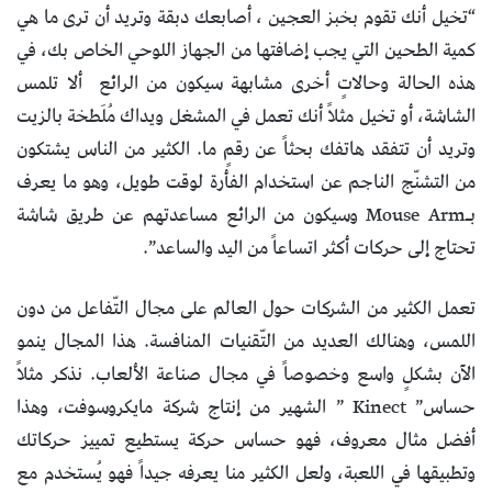
“تخيل أنك تقوم بخبز العجين ، أصابعك دبقة وتريد أن ترى ما هي
كمية الطحين التي يجب إضافتها من الجهاز اللوحي الخاص بك، في
هذه الحالة وحالاتٍ أخرى مشابهة سيكون من الرائع ألا تلمس
الشاشة، أو تخيل مثلاً أنك تعمل في المشغل ويداك مُلَطخة بالزيت
وتريد أن تتفقد هاتفك بحثاً عن رقمٍ ما. الكثير من الناس يشتكون
من التشنّج الناجم عن استخدام الفأرة لوقت طويل، وهو ما يعرف
بـMouse Arm وسيكون من الرائع مساعدتهم عن طريق شاشة
تحتاج إلى حركات أكثر اتساعاً من اليد والساعد”.
تعمل الكثير من الشركات حول العالم على مجال التّفاعل من دون
اللمس، وهنالك العديد من التّقنيات المنافسة. هذا المجال ينمو
الآن بشكلٍ واسع وخصوصاً في مجال صناعة الألعاب. نذكر مثلاً
حساس” Kinect ” الشهير من إنتاج شركة مايكروسوفت، وهذا
أفضل مثال معروف، فهو حساس حركة يستطيع تمييز حركاتك
وتطبيقها في اللعبة، ولعل الكثير منا يعرفه جيداً فهو يُستخدم مع