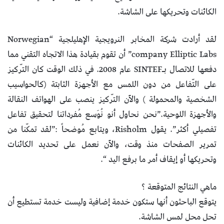
الكائنات وتحريكها على الشاشة.
لقد أرادت شركة المخابر النرويجية الإهليلجية “Norwegian
company Elliptic Labs” أن تقوم بقيادة هذا الاتجاه التقني مما
دفعها للاتصال بـSINTEF عام 2008. في ذلك الوقت كان التّركيز
على التّفاعل من دون اللمس مع الأجهزة الثابتة (كالحواسيب
الشخصية والمحمولة ) والآن التّركيز ينصب على الهواتف النقالة
والأجهزة اللوحية.”نحن نحاول أنو نُوَسع مُفرداتنا لتحقيق تفاعل
تفصيلي أكثر”. يقول Risholm، ويتابع مُوضحاً :”لقد تمكّنا من
تمرير الصفحات منذ وقت، والآن نعمل على تحديد الكائنات
وتحريكها أو إيقاف أمر ما برفع اليد “.
ماهي النتائج المتوقعة ؟
يتوقع الباحثون أنها ستكون خدمة إضافية وليست خدمة تستطيع أن
تحل محل لمس الشاشة.