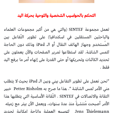
التحكم بالحواسيب الشخصية واللوحية بحركة اليد
تعمل مجموعة SINTEF (والتي هي من أكبر مجموعات العلماء
والباحثين المستقلين في اسكندافيا) على تطوير التّفاعل بين
المُستخدم وجهاز الهاتف النقال أو الـ iPad وذلك دون الحاجة
للمس الشاشة. لقد استطاعوا تمرير الصفحات والآن يعملون على
تحديد الكائنات وتحريكها أو حتى القدرة على إنهاء أمر ما برفع اليد
فقط .
“نحن نعمل على تطوير التفاعل بيني وبين الـ iPad بحيث لا يتطلب
مني الأمر لمس الشاشة “. هذا ما صرح به Petter Risholm خبير
التقانة والاتصالات في SINTEF . التّقانة الأساسية التي يتطلبها هذا
الأمر أصبحت مُنتشرةً منذ عدة سنوات، ويعمل الآن بيتر مع زميله
Jens Thielemann لتوسيع العملية وإتاحة إمكانية تحديد