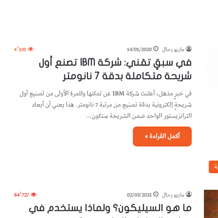
ماريو رحال
14/01/2020
4٬141
في سبقٍ تقني: شركة IBM تصنع أول
شريحة متكاملة بدقة 7 نانومتر
في خبرٍ مذهل، أعلنت شركة IBM عن تمكنها وللمرة الأولى من تصنيع أول
شريحةٍ إلكترونية بدقة تصنيع من مرتبة 7 نانومتر. هذا يعني أن أبعاد
الترانزيستور الواحد ضمن الشريحة ستكون…
أكمل القراءة »
ة
ماريو رحال
02/03/2021
64٬727
ما هو السيليكون؟ ولماذا يستخدم في