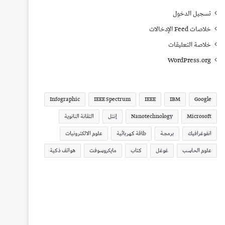
تسجيل الدخول
خلاصات Feed الإدخالات
خلاصة التعليقات
WordPress.org
Infographic
IEEE Spectrum
IEEE
IBM
Google
Microsoft
Nanotechnology
إنتل
التقانة النانوية
انفوغرافيك
برمجة
طاقة كهربائية
علوم الالكترونيات
علوم الحاسب
غوغل
كتاب
مايكروسوفت
هواتف ذكية