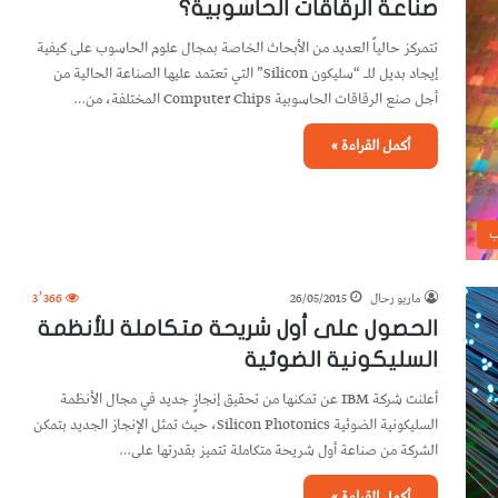
صناعة الرقاقات الحاسوبية؟
تتمركز حالياً العديد من الأبحاث الخاصة بمجال علوم الحاسوب على كيفية
إيجاد بديل للـ “سليكون Silicon” التي تعتمد عليها الصناعة الحالية من
أجل صنع الرقاقات الحاسوبية Computer Chips المختلفة، من…
أكمل القراءة »
ب
ماريو رحال
26/05/2015
3٬366
الحصول على أول شريحة متكاملة للأنظمة
السليكونية الضوئية
أعلنت شركة IBM عن تمكنها من تحقيق إنجازٍ جديد في مجال الأنظمة
السليكونية الضوئية Silicon Photonics، حيث تمثل الإنجاز الجديد بتمكن
الشركة من صناعة أول شريحة متكاملة تتميز بقدرتها على…
أكمل القراءة »