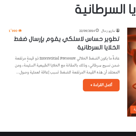
 السرطانية
ماريو رحال
22/09/2014
1٬990
تطوير حساس لاسلكي يقوم بإرسال ضغط
الخلايا السرطانية
عادةً ما يكون الضغط الخلالي Interstitial Pressure ذو قيمةٍ مرتفعة
ضمن نسيج سرطاني، وذلك بالمقانة مع الخلايا الطبيعية السليمة، ومن
المعتقد أن هذه القيمة المرتفعة للضغط تسبب إعاقة لعملية وصول…
أكمل القراءة »
ة