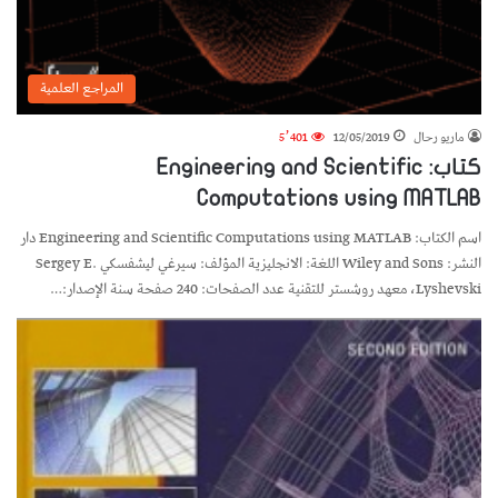
المراجع العلمية
ماريو رحال
12/05/2019
5٬401
كتاب: Engineering and Scientific
Computations using MATLAB
اسم الكتاب: Engineering and Scientific Computations using MATLAB دار
النشر: Wiley and Sons اللغة: الانجليزية المؤلف: سيرغي ليشفسكي Sergey E.
Lyshevski، معهد روشستر للتقنية عدد الصفحات: 240 صفحة سنة الإصدار:…