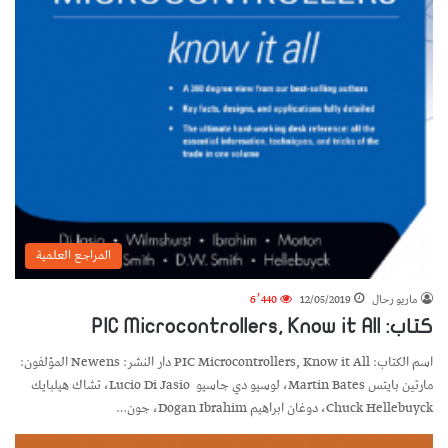
المراجع العلمية
ماريو رحال
12/05/2019
6٬440
كتاب: PIC Microcontrollers, Know it All
اسم الكتاب: PIC Microcontrollers, Know it All دار النشر: Newens المؤلفون:
مارتين بايتس Martin Bates، لوسيو دي جاسيو Lucio Di Jasio، تشاك هيلبايك
Chuck Hellebuyck، دوغان ابراهيم Dogan Ibrahim، جون…