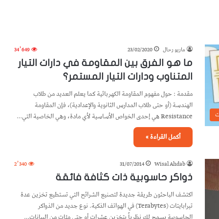
ماريو رحال
23/02/2020
34٬649
ما هو الفرق بين المقاومة في دارات التيار
المتناوب ودارات التيار المستمر؟
مقدمة : حول مفهوم المقاومة الكهربائية كما يعلم العديد من طلاب
الهندسة (أو حتى طلاب المدارس الثانوية والإعدادية)، فإن المقاومة
ت
Resistance هي إحدى الخواص الأساسية لأي مادة، وهي الخاصية التي…
أكمل القراءة »
2٬340
31/07/2014
Wisal Ahdab
ذواكر حاسوبية ذات كثافة فائقة
اكتشف الباحثون طريقة جديدة لتصنيع الشرائح التي تستطيع تخزين عدة
تيرابايتات (Terabytes) في الهواتف الذكية. نوع جديد من الذواكر
الحاسوبية يسمح لك نظرياً بتخزين عشرات أو حتى مئات من البيانات…