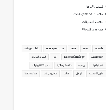
تسجيل الدخول
خلاصات Feed الإدخالات
خلاصة التعليقات
WordPress.org
Infographic
IEEE Spectrum
IEEE
IBM
Google
Microsoft
Nanotechnology
إنتل
التقانة النانوية
انفوغرافيك
برمجة
طاقة كهربائية
علوم الالكترونيات
علوم الحاسب
غوغل
كتاب
مايكروسوفت
هواتف ذكية