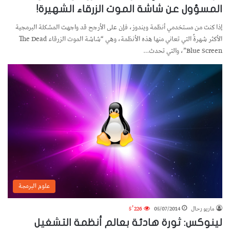
المسؤول عن شاشة الموت الزرقاء الشهيرة!
إذا كنت من مستخدمي أنظمة ويندوز، فإن على الأرجح قد واجهت المشكلة البرمجية
الأكثر شهرةً التي تعاني منها هذه الأنظمة، وهي “شاشة الموت الزرقاء The Dead
Blue Screen”، والتي تحدث…
علوم البرمجة
ماريو رحال
05/07/2014
5٬226
لينوكس: ثورة هادئة بعالم أنظمة التشغيل