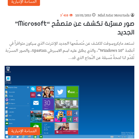
المساحة الإخبارية
3٬458
10/01/2015
Mhd Jafar Mourtada
صور مسرّبة تكشف عن متصفّح “Microsoft”
الجديد
تستعد مايكروسوفت للكشف عن مُتصفّحها الجديد للإنترنت الذي سيكون متوافراً في
أنظمة “Windows 10”، والذي يطلق عليه اسم الاسبرطي Spartan، والصور المسرّبة
تُقدّم لنا لمحةً مُسبقة عن النّجاح الذي قد…
المساحة الإخبارية