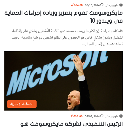
ماريو رحال
26/10/2014
4٬764
مايكروسوفت تقوم بتعزيز وزيادة إجراءات الحماية
في ويندوز 10
فلنتكلم بصراحة: إن أكثر ما يهتم به مستخدمو أنظمة التّشغيل بشكلٍ عام وأنظمة
تشغيل ويندوز بشكلٍ خاص هو الحصول على نظام تشغيل ذو بنيةٍ مناسبة، بحيث
تساعدهم على إنجاز المهام…
المساحة الإخبارية
ماريو رحال
05/09/2014
2٬639
الرئيس التنفيذي لشركة مايكروسوفت هو