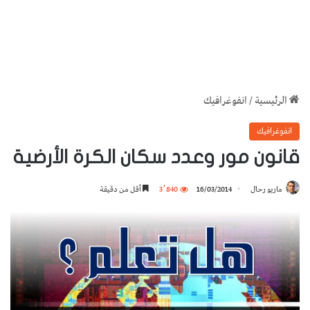
الرئيسية
/
انفوغرافيك
انفوغرافيك
قانون مور وعدد سكان الكرة الأرضية
ماريو رحال
16/03/2014
3٬840
أقل من دقيقة