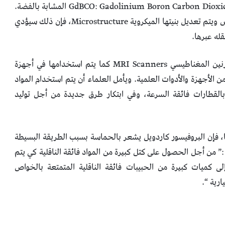
باستخدام حبيبات معدنية بأبعاد 25 ميللي متر من مادة GdBCO: Gadolinium Boron Carbon Dioxide المشابة بالفضة.
عندما يتم وضع هذه المادة بين صفائح من أوكسيد النحاس ويتم تعديل بنيتها الميكروية Microstructure، فإن ذلك سيؤدي
له عبرها.
يتم استخدام المواد فائقة الناقلية في أجهزة التصوير بالرنين المغناطيسي MRI Scanners كما يتم استخدامها في أجهزة
Mass Sp، بالإضافة للعديد من الأجهزة والأدوات العلمية. ويأمل العلماء أن يتم استخدام المواد
بالقطارات فائقة السرعة، وفي ابتكار طرق جديدة من أجل توليد
ا، فإن البروفيسور كاردويل يشعر بالحماسة بسبب الطريقة البسيطة
 :” من أجل الحصول على كتل كبيرة من المواد فائقة الناقلية كي يتم
لى كميات كبيرة من الحبيبات فائقة الناقلية المتمتعة بالخواص
رية “.