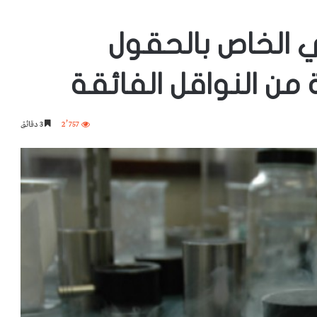
 الخاص بالحقول
من النواقل الفائقة
2٬757
3 دقائق