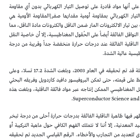
لى أنها مواد قادرة على توصيل التيار الكهربائي بدون أي مقاومة
 التيار الكهربائي بمقاومة أومية مقدارها صفر[المقاومة الأومية هي
ن تيار الالكترونات المار ضمن الناقل والكترونات مادة الناقل، مما
لنواقل الفائقة أيضاً على الحُقول المغناطيسية، إلا أن خاصية النقل
الناقلية الفائقة عند درجات حرارة منخفضة جداً وقريبة من درجة
يسية عالية الشدة.
أكبر شدة لحقل مغناطيسي تم توليده عبر مادة نصف ناقلة قد تم تحقيقه في العام 2003، وبلغت الشدة 17.2 تسلا، وعلى
ظ على قيمته، حتى تمكن البروفيسور دافيد كاردويل وفريقه البحثي
لمغناطيسي الممكن إنتاجه عبر مواد فائقة الناقلية، وبلغت هذه
تظهر فيها ظاهرة الناقلية الفائقة بدرجات حرارة أحلى من درجة تبخر
تتكون من الأكاسيد المعدنية، إلا أننا لا نتملك الفهم الكافي حول ماهية التركيبة أو
 للعديد من التجارب والأخطاء. الرقم القياسي الجديد تم تحقيقه