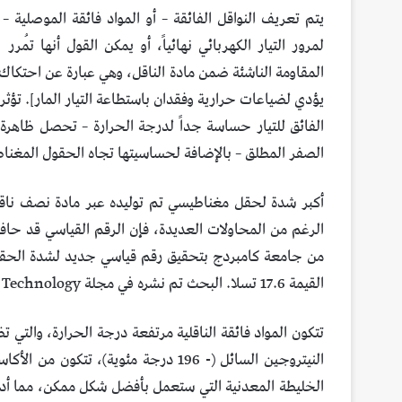
يتم تعريف النواقل الفائقة – أو المواد فائقة المو
صلية – ع
لمرور التيار الكهربائي نهائياً، أو يمكن القول أنها تُمرر
المقاومة الناشئة ضمن مادة الناقل، وهي عبارة عن احتكاك بي
يؤدي لضياعات حرارية وفقدان باستطاعة التيار المار]. تؤثر ا
الفائق للتيار حساسة جداً لدرجة الحرارة – تحصل ظاهرة 
الصفر المطلق – بالإضافة لحساسيتها تجاه الحقول المغناط
الرغم من المحاولات العديدة، فإن الرقم القياسي قد حاف
من جامعة كامبردج بتحقيق رقم قياسي جديد لشدة الحقل ا
القيمة 17.6 تسلا. البحث تم نشره في مجلة Superconductor Science and Technology.
تتكون المواد فائقة الناقلية مرتفعة درجة الحرارة، والتي 
النيتروجين السائل (- 196 درجة مئوية)، 
الخليطة المعدنية التي ستعمل بأفضل شكل ممكن، مما أدى