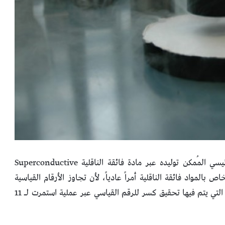
تم تَحطيم الرقم القياسي الخاص بشدّة الحقل المغناطيسي المُمكن توليده عبر مادة فائقة الناقلية Superconductive
خاص بالمواد فائقة الناقلية أمراً عادياً، لأن تجاوز الأرقام القياسية
الخاصة بها أصبح أمراً مُكرراً، إلا أن هذه هي المرة الأولى التي يتم فيها تحقيق كسر للرقم القياسي عبر عملية استمرت لـ 11