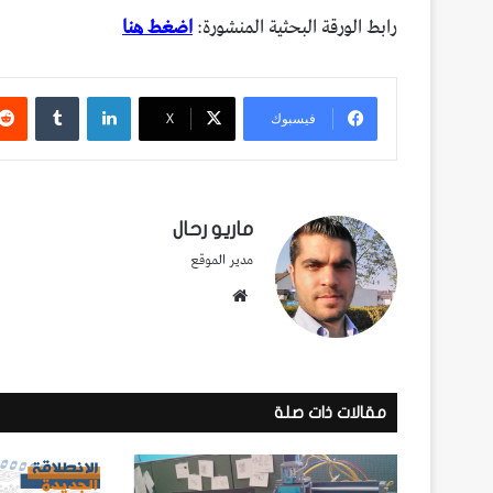
رابط الورقة البحثية المنشورة:
اضغط هنا
لينكدإن
فيسبوك
‫X
ماريو رحال
مدير الموقع
موقع
الويب
مقالات ذات صلة