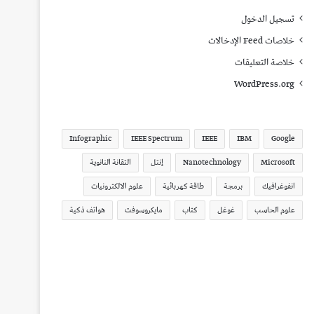
تسجيل الدخول
خلاصات Feed الإدخالات
خلاصة التعليقات
WordPress.org
Infographic
IEEE Spectrum
IEEE
IBM
Google
Microsoft
Nanotechnology
إنتل
التقانة النانوية
انفوغرافيك
برمجة
طاقة كهربائية
علوم الالكترونيات
علوم الحاسب
غوغل
كتاب
مايكروسوفت
هواتف ذكية