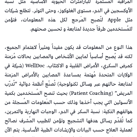
المُراقبة المُستمرة للبارامترات الحيوية الأساسية مثل نسبة
الأوكسجين في الدم، مستوى الغلوكوز، وحتى التوتر. تتطلع شركات
مثل Apple لتُصبح المَرجع لكل هذه المعلومات، فتؤمن
للمُستخدمين طرقاً جديدة لمتابعة و تحسين صحتهم.
هذا النوع من المعلومات قد يكون مفيداً ومثيراً لاهتمام الجميع،
لكنه قد يُصبح أساسياً لمايين الأشخاص والمصابين بحالات مُزمنة
كمرض السكري، الأمراض القلبية و الاكتئاب. WellDoc (شركة في
الولايات المتحدة مُهتمة بمساعدة المصابين بالأمراض المزمنة
لمتابعة حالتهم عبر وسائل تكنولوجية) تُصنّع أنظمة دوائية “تُدرّب
المريض” (Patient Coaching) بحيث تنصح المُستخدمين بكمية
الأنسولين التي يجب أخذها وذلك حسب المَعلومات المُسجلة من
هواتفهم الذكية: نسبة السكر في الدم، الوجبات النهارية والتمرين،
كما تُقدّم رسائل هدفها التشجيع وتؤمن للطبيب المُشرف نصائح
لعملية العلاج حسب البيانات والإرشادات الطبية الأساسية. يتم الآن