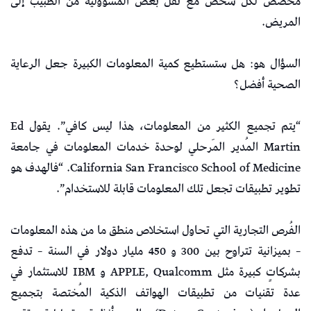
مُخصص لكل شخص مع نقل بعض المسؤولية من الطبيب إلى
المريض.
السؤال هو: هل ستستطيع كمية المعلومات الكبيرة جعل الرعاية
الصحية أفضل؟
“يتم تجميع الكثير من المعلومات، هذا ليس كافي”. يقول Ed
Martin المُدير المَرحلي لوحدة خدمات المعلومات في جامعة
California San Francisco School of Medicine. “فالهدف هو
تطوير تطبيقات تجعل تلك المعلومات قابلة للاستخدام”.
الفُرص التجارية التي تحاول استخلاص منطق ما من هذه المعلومات
– بميزانية تتراوح بين 300 و 450 مليار دولار في السنة – تدفع
بشركاتٍ كبيرة مثل APPLE, Qualcomm و IBM للاستثمار في
عدة تقنيات من تطبيقات الهواتف الذكية المُختصة بتجميع