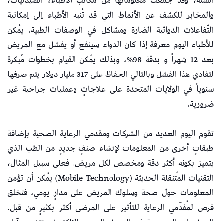
السنة، وقد جمعت معلوماتها من مكاتب الأطباء، الصيدليات،
والمخابر للكشف عن الأنماط التي قد تُنبه الأطباء إلى إمكانية
التّفاعلات الدوائية الضارة ومشاكل في الوصفات الطبية. يُمكن
للأطباء اليوم معرفة إذا كان الدواء سينفع أو يفشل مع المريض
بعد 12 شهراً و بدقة 98%، وبذلك يُمكن القيام بخطوات مُبكرة
لتفادي هذا الفشل وبالتالي الحفاظ على 317 مليار دولار يتم صرفها
سنوياً في الولايات المتحدة على علاجاتٍ وعمليات جراحية غير
ضرورية.
تقوم اليوم العديد من الشركات ومقدمي الرعاية الصحية بإضافة
طبقاتٍ أخرى من المعلومات لإنشاء صنفٍ جديدٍ من الطب الذي
يتميز بكونه أكثر دقة ومخصص لكل مريض. فعلى سبيل المثال،
التقنيات المُتنقلة الحديثة (Mobile Technology) يُمكن أن تؤمن
المعلومات حول صحة وسلوك المريض على مدارٍ يومي، فتخلق
فرص لمُقدّمي الرعاية للتأثير على المرضى أكثر بكثيرٍ من قبل.