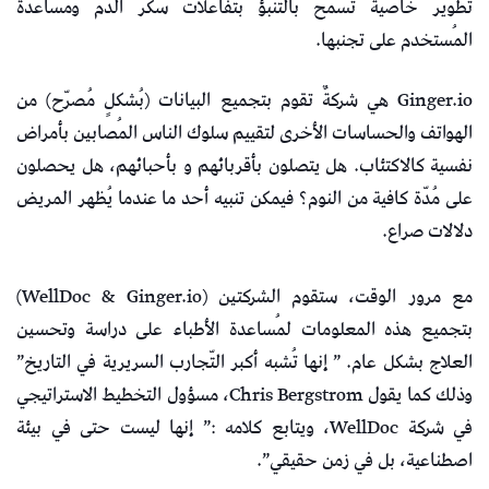
تطوير خاصية تسمح بالتنبؤ بتفاعلات سكر الدم ومساعدة
المُستخدم على تجنبها.
Ginger.io هي شركةٌ تقوم بتجميع البيانات (بُشكلٍ مُصرّح) من
الهواتف والحساسات الأخرى لتقييم سلوك الناس المُصابين بأمراض
نفسية كالاكتئاب. هل يتصلون بأقربائهم و بأحبائهم، هل يحصلون
على مُدّة كافية من النوم؟ فيمكن تنبيه أحد ما عندما يُظهر المريض
دلالات صراع.
مع مرور الوقت، ستقوم الشركتين (WellDoc & Ginger.io)
بتجميع هذه المعلومات لمُساعدة الأطباء على دراسة وتحسين
العلاج بشكل عام. ” إنها تُشبه أكبر التّجارب السريرية في التاريخ”
وذلك كما يقول Chris Bergstrom، مسؤول التخطيط الاستراتيجي
في شركة WellDoc، ويتابع كلامه :” إنها ليست حتى في بيئة
اصطناعية، بل في زمن حقيقي”.