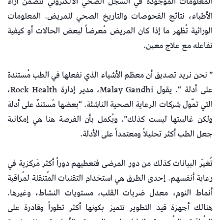
المعلومات الموجودة في السجل الصحي الالكتروني تتضمن آراء
الأطباء، نتائج الفحوصات والتاريخ الصحي للمريض. المعلومات
الوراثية تُظهر ما إذا كان المريض مُعرضاً لبعض الحالات أو كيفية
تفاعله مع علاج معين.
” نحن نريد تصديق أن معظم الأشياء الذي نفعلها في الطب مُستندة
على أدلة “. يقول Malay Gandhi، مدير إدارة Rock Health،
التي تمّول شركات الرعاية الصحية الناشئة. “بعضها مُستندٌ على أدلة
ولكن غالبيتها ليست كذلك”. ويُكمل بأن الفرصة هنا هي إمكانية
جعل الطب أكثر تحليلاً ومعتمداً على الأدلة.
تُغيّر البيانات كذلك من دور المرضى فتعطيهم دوراً أكثر مَركزية في
رعاية أنفسهم. إحدى الطرق هي استخدام التقنيات المُتنقلة لمُراقبة
أنماط النوم، معدل ضربات القلب، مستويات النشاط، وغيرها.
هنالك أجهزة قيد التطوير تتميز بكونها أكثر تطوراً وقادرة على