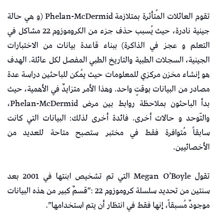
تقوم العائلات المُتأثرة بمتلازمة Phelan-McDermid (و هي حالة
جينية نادرة، حيث يُسبب حذف جزء من الكروموزوم 22 مشاكل في
التعلم و عجز في الذاكرة) ببناء قاعدة بيانات من الاختبارات
الجينية، السجلات الطبية والتاريخ الطبي المفصل لكل عائلة. الهدف
هو إنشاء مخزن مركزي للمعلومات حيث يُمكن للباحثين دراسة عدة
مصادر من البيانات بوقتٍ واحد. وهذا الأمر متزايدٌ في الأهمية، حيث
بدأ الباحثون بملاحظة روابط بين مرض Phelan-McDermid،
والتّوحد و حالات أخرى. فائدة أخرى لذلك: البيانات التي كانت
سابقاً مُتوافرة فقط في مختبر ستصبح متاحة للعديد من
الأخصائيين.
تقول Megan O’Boyle التي تم تشخيص ابنتها في 2001 بعد
سنتين من تحديد سلسلة كروموزوم 22 :”قسمٌ كبير من هذه البيانات
موجودٌ مُسبقاً، إنها فقط في انتظار أن يتم استخدامها”.