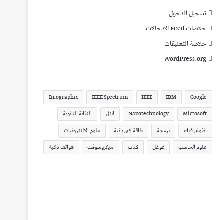
تسجيل الدخول
خلاصات Feed الإدخالات
خلاصة التعليقات
WordPress.org
Infographic
IEEE Spectrum
IEEE
IBM
Google
Microsoft
Nanotechnology
إنتل
التقانة النانوية
انفوغرافيك
برمجة
طاقة كهربائية
علوم الالكترونيات
علوم الحاسب
غوغل
كتاب
مايكروسوفت
هواتف ذكية