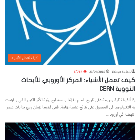
كيف تعمل الأشياء
5٬767
23/04/2015
Yahya Saleh
كيف تعمل الأشياء: المركز الأوروبي للأبحاث
النووية CERN
إذا ألقينا نظرة سريعة على تاريخ العلم، فإننا سنستطيع رؤية الأثر الكبير الذي ساهمت
به التكنولوجيا في الحصول على نتائج علمية هامة. ففي قديم الزمان ومع بدايات عصر
النهضة في أوروبا…