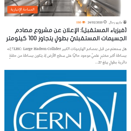
المساحة الإخبارية
ماريو رحال
24/02/2020
530
[فيزياء المستقبل]: الإعلان عن مشروع مصادم
الجسيمات المستقبليّ بطولٍ يتجاوز 100 كيلومتر
هل سمعتم من قبل بمصادم الهاردونات الكبير LHC: Large Hadron Collider؟ إنه
ببساطة أكبر مختبرٍ علميّ موجود حاليًا على سطح الأرض إذ يتكون ببساطة من حلقةٍ
دائرية بطولٍ يبلغ 27…