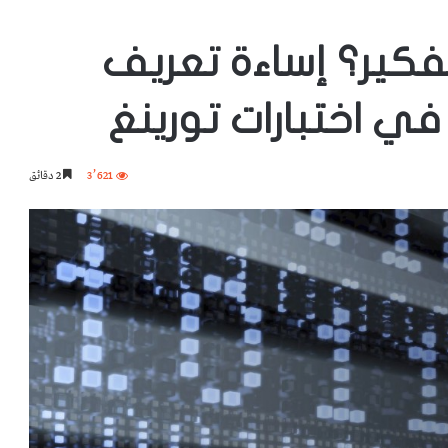
تفكير؟ إساءة تعريف
في اختبارات تورينغ
3٬621
2 دقائق