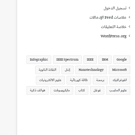
تسجيل الدخول
خلاصات Feed الإدخالات
خلاصة التعليقات
WordPress.org
Infographic
IEEE Spectrum
IEEE
IBM
Google
Microsoft
Nanotechnology
إنتل
التقانة النانوية
انفوغرافيك
برمجة
طاقة كهربائية
علوم الالكترونيات
علوم الحاسب
غوغل
كتاب
مايكروسوفت
هواتف ذكية