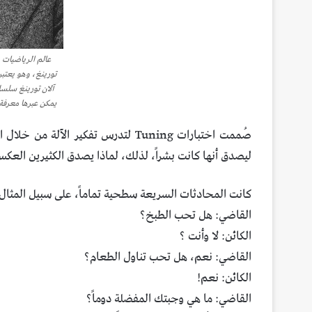
عالم الرياضيات و
تورينغ، وهو يعتب
آلان تورينغ سلسلة
يمكن عبرها معرفة ف
صُممت اختبارات Tuning لتدرس تفكير ال
ليصدق أنها كانت بشراً، لذلك، لماذا يصدق الكثيرين العكس
كانت المحادثات السريعة سطحية تماماً، على سبيل المثال
القاضي: هل تحب الطبخ؟
الكائن: لا وأنت ؟
القاضي: نعم، هل تحب تناول الطعام؟
الكائن: نعم!
القاضي: ما هي وجبتك المفضلة دوماً؟