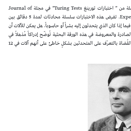
في الذكرى المئوية لميلاد آلان تورينغ، نشر باحثون سلسلة من ” اختبارات تورينغ Turing Tests” في مجلة Journal of
Experimental and Theoretical Artificial Intelligence. تفرض هذه الاختبارات سلسلة محادثات لمدة 5 دقائق بين
فيما إذا كان الذي يتحد
ثون إليه بشراً أو حاسوباً. هل يمكن للآلات أن
ادرة والمعروضة في هذه الورقة البحثية تُوضّح إدراكاً مُذهلاً في
التفاعلات البشرية والإنسانية وفهمنا للذكاء الصنعي. قام القُضاة بالتعرّف على المتحدثين بشكلٍ خاطئ على أنهم آلات في 12