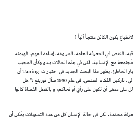
طباع بكون الكائن منتجاً آلياً ؟
قية، النقص في المعرفة العامة، المراوغة، إساءة الفهم، الهيمنة
ُجتمعة مع الإنسانية، لكن في هذه الحالات يبدو وكأن المجيب
يقوم بالالتفاف على عملية اتخاذ القرار، موصلاً الحكام للخيار الخاطئ. يظهر هذا البحث الجديد في اختبارات Tuning أن
البشر ليسوا قادرين دائماً على أن يتعرفوا على الإنسان المثالي، تاركين الذكاء الصنعي. في عام 1950 سأل تورينغ :” هل
لل على معنى أن تكون على رأي أو تحاكم، و بالفعل القضاة كانوا
عرفة محددة، لكن في حالة الإنسان كل من هذه التسهيلات يُمكن أن