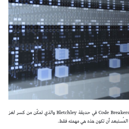
قاد آلان تورينغ Alan Turing فريقاً من محطمي الرموز Code Breakers في حديقة Bletchley والذي تمكّن من كسر لغز
ن المُستبعد أن تكون هذه هي مهمته فقط.