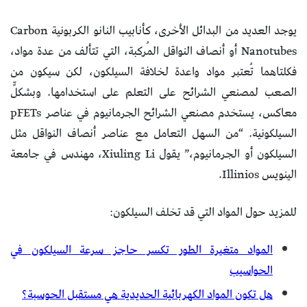
يوجد العديد من البدائل الأخرى، كأنابيب النانو الكربونية Carbon
Nanotubes أو أنصاف النواقل المُركبة، التي تتألف من عدة مواد،
فكلتاهما تُعتبر مواد واعدة لخلافة السيلكون، لكن سيكون من
الصعب لمصنعي الشرائح على التعلم على استخدامها. وبشكلٍّ
معاكس، يستخدم مصنعي الشرائح الجرمانيوم في عناصر pFETs
السيلكونية. “من السهل التعامل مع عناصر أنصاف النواقل مثل
السيلكون أو الجرمانيوم،” يقول Xiuling Li، مهندس في جامعة
الينويس Illinios.
للمزيد حول المواد التي قد تخلف السيلكون:
المواد متغيرة الطور تكسر حاجز سرعة السيلكون في
الحواسيب
هل تكون المواد الكهربائية الحديدية هي مستقبل الحوسبة؟