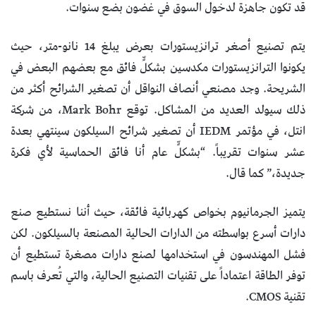
قد تكون جاهزة لدخول السوق في غضون بضع سنوات.
يتم تصنيع أصغر ترانزيستورات بعرض يبلغ 14 نانو-متر، حيث
يكونوا الترانزيستورات مكدسين بشكلٍّ فائق مع بعضهم البعض في
الشريحة. وجد مصنعي أنصاف النواقل أن تصغير الشرائح أكثر من
ذلك سيولد العديد من المشاكل. توقع Mark Bohr، من شركة
انتل، في مؤتمر IEDM أن تصغير شرائح السيلكون سينتهي بعدة
عشر سنوات تقريباً. “بشكلٍّ عام أنا فائق الحماسية لأي فكرة
جديدة،” كما قال.
يتميز الجرمانيوم بخواص كهربائية فائقة، حيث أننا نستطيع صنع
دارات أسرع بواسطته من الدارات الحالية المصنعة بالسيلكون. لكن
فشل المهندسون في استخدامها لصنع دارات مصغرة تستطيع أن
توفر الطاقة اعتماداً على تقنيات التصنيع الحالية، والتي تُعرف باسم
تقنية CMOS.