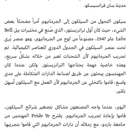
مدينة سان فرانسيسكو.
سيكون التحول من السيلكون إلى الجرمانيوم أمراً مضحكاً بعض
الشيء، حيث كان أول ترانزيستور، الذي صُنع في مختبرات بيل Bell
Labs عام 1947، مصنوعاً من لوح من الجرمانيوم، وهو عنصر يُرى
تحت عنصر السيلكون في الجدول الدوري للعناصر الكيميائية. تم
تجريب الجرمانيوم لأن الشحنات تعبر من خلاله بشكلٍّ سريع،
وهذه خاصية مهمة يحتاجها الترانزيستور. ولكن عندما كان
المهندسون يبحثون عن طريق لصناعة الدارات المُتكاملة على مدى
واسع، قاموا بالتخلي عن الجرمانيوم لأن العمل مع السيلكون أسهل
بكثير.
اليوم، عندما واجه المصنعون مشاكل بتصغير شرائح السيلكون،
قاموا بإعادة تجريب الجرمانيوم. يقترح Peide Ye المهندس من
جامعة باردو، مع زملائه أن دارات الجرمانيوم التي قاموا بتجريبها