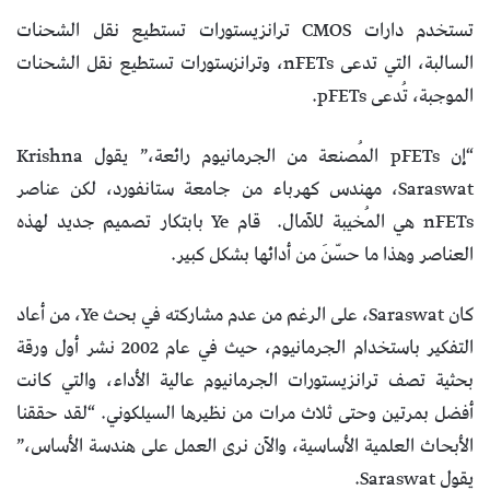
تستخدم دارات CMOS ترانزيستورات تستطيع نقل الشحنات
السالبة، التي تدعى nFETs، وترانزستورات تستطيع نقل الشحنات
الموجبة، تُدعى pFETs.
“إن pFETs المُصنعة من الجرمانيوم رائعة،” يقول Krishna
Saraswat، مهندس كهرباء من جامعة ستانفورد، لكن عناصر
nFETs هي المُخيبة للآمال. قام Ye بابتكار تصميم جديد لهذه
العناصر وهذا ما حسّنَ من أدائها بشكل كبير.
كان Saraswat، على الرغم من عدم مشاركته في بحث Ye، من أعاد
التفكير باستخدام الجرمانيوم، حيث في عام 2002 نشر أول ورقة
بحثية تصف ترانزيستورات الجرمانيوم عالية الأداء، والتي كانت
أفضل بمرتين وحتى ثلاث مرات من نظيرها السيلكوني. “لقد حققنا
الأبحاث العلمية الأساسية، والآن نرى العمل على هندسة الأساس،”
يقول Saraswat.