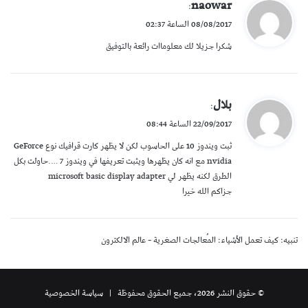
ي
naowar
:
ق
08/08/2017 الساعة 02:37
و
شكرا جزيلا لك معلوماات رائعة بالتوفيق
ل
ي
بلال
:
ق
22/09/2017 الساعة 08:44
و
ثبت ويندوز 10 على الحاسوب لكن لا يظهر كارت قرافيك نوع GeForce
ل
nvidia مع انه كان يظهرها ويثبت تعريفها في ويندوز 7 ….حاولت بكل
الطرق لكنه يظهر لي microsoft basic display adapter
جزاكم الله خيرا
تنبيه:
كيف تعمل الأشياء: المُعالجات الصغرية – عالم الالكترون
© حقوق النشر 2026، جميع الحقوق محفوظة |
سياسة الخصوصية