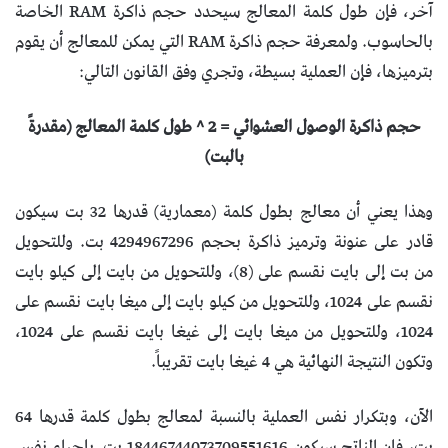
آخر، فإن طول كلمة المعالج سيحدد حجم ذاكرة RAM الخاصة
بالحاسوب. ولمعرفة حجم ذاكرة RAM التي يمكن للمعالج أن يقوم
بترميزها، فإن العملية بسيطة، وتجري وفق القانون التالي:
حجم ذاكرة الوصول العشوائي = 2 ^ طول كلمة المعالج (مقدرةً
بالبت)
وهذا يعني أن معالج بطول كلمة (معمارية) قدرها 32 بت سيكون
قادر على عنونة وترميز ذاكرة بحجم 4294967296 بت. وللتحويل
من بت إلى بايت نقسم على (8)، وللتحويل من بايت إلى كيلو بايت
نقسم على 1024، وللتحويل من كيلو بايت إلى ميغا بايت نقسم على
1024، وللتحويل من ميغا بايت إلى غيغا بايت نقسم على 1024،
وتكون النتيجة النهائية هي 4 غيغا بايت تقريباً.
الآن، وبتكرار نفس العملية بالنسبة لمعالج بطول كلمة قدرها 64
بت، فإن الناتج سيكون 18446744073709551616 بت. بإجراء نفس