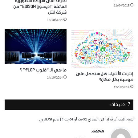
تعرف على اللوحة التطويرية
11/04/2015
الفائقة “اديسون EDISON” من
شركة انتل
13/10/2014
ما هي الـ “فلوب FLOP” ؟
إنترنت الأشياء: هل سنحصل على
14/10/2014
حوسبة بكل مكان؟
12/10/2014
‫7 تعليقات
تنبيه:
كيف أعرف إذا كان المعالج 32-بت أو 64-بت ؟ | عالم الالكترون
ي
محمد
:
ق