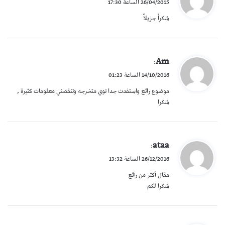
26/04/2015 الساعة 17:30
و
شكراً جزيلاً
ل
ي
Am
:
ق
14/10/2016 الساعة 01:23
و
موضوع رائع واستفدت جدا توي متخرجه وتنقصني معلومات كثيرة ,
ل
شكرا
ي
ataa
:
ق
26/12/2016 الساعة 13:32
و
مقال أكثر من رآئع
ل
شكرا لكم