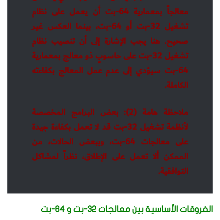
معالجاً بمعمارية 64-بت أن يعمل على نظام
تشغيل 32-بت أو 64-بت، بينما العكس غير
صحيح. هنا يجب الإشارة إلى أن تنصيب نظام
تشغيل 32-بت على حاسوبٍ ذو معالج بمعمارية
64-بت سيؤدي إلى عدم عمل المعالج بكفاءته
الكاملة.
ملاحظة هامة (2): بعض البرامج المخصصة
لأنظمة تشغيل 32-بت قد لا تعمل بكفاءة جيدة
على معالجات 64-بت، وببعض الحالات، من
الممكن ألا تعمل على الإطلاق، نظراً لمشاكل
التوافقية.
الفروقات الأساسية بين معالجات 32-بت و 64-بت