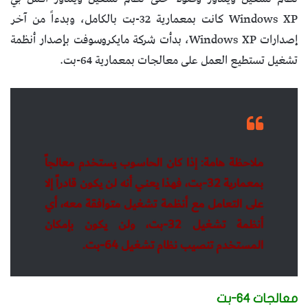
Windows XP كانت بمعمارية 32-بت بالكامل، وبدءاً من آخر
إصدارات Windows XP، بدأت شركة مايكروسوفت بإصدار أنظمة
تشغيل تستطيع العمل على معالجات بمعمارية 64-بت.
ملاحظة هامة: إذا كان الحاسوب يستخدم معالجاً
بمعمارية 32-بت، فهذا يعني أنه لن يكون قادراً إلا
على التعامل مع أنظمة تشغيل متوافقة معه، أي
أنظمة تشغيل 32-بت، ولن يكون بإمكان
المستخدم تنصيب نظام تشغيل 64-بت.
معالجات 64-بت