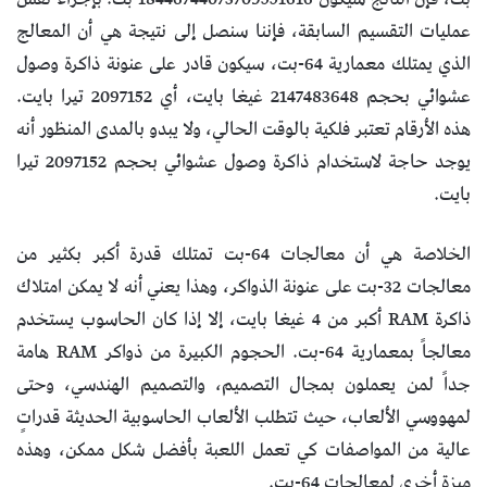
عمليات التقسيم السابقة، فإننا سنصل إلى نتيجة هي أن المعالج
الذي يمتلك معمارية 64-بت، سيكون قادر على عنونة ذاكرة وصول
عشوائي بحجم 2147483648 غيغا بايت، أي 2097152 تيرا بايت.
هذه الأرقام تعتبر فلكية بالوقت الحالي، ولا يبدو بالمدى المنظور أنه
يوجد حاجة لاستخدام ذاكرة وصول عشوائي بحجم 2097152 تيرا
بايت.
الخلاصة هي أن معالجات 64-بت تمتلك قدرة أكبر بكثير من
معالجات 32-بت على عنونة الذواكر، وهذا يعني أنه لا يمكن امتلاك
ذاكرة RAM أكبر من 4 غيغا بايت، إلا إذا كان الحاسوب يستخدم
معالجاً بمعمارية 64-بت. الحجوم الكبيرة من ذواكر RAM هامة
جداً لمن يعملون بمجال التصميم، والتصميم الهندسي، وحتى
لمهووسي الألعاب، حيث تتطلب الألعاب الحاسوبية الحديثة قدراتٍ
عالية من المواصفات كي تعمل اللعبة بأفضل شكل ممكن، وهذه
ميزة أخرى لمعالجات 64-بت.