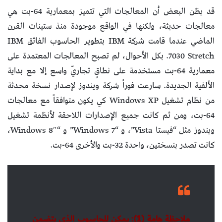
قد يظن البعض أن المعالجات التي تتميز بمعمارية 64-بت هي
معالجات حديثة، ولكنها في الواقع موجودة منذ ستينات القرن
الماضي عندما قامت شركة IBM بتطوير الحاسوب الفائق IBM
7030 Stretch. بكل الأحوال، لم تصبح المعالجات المعتمدة على
معمارية 64-بت مستخدمة على نطاقٍ تجاريّ واسع إلا مع بداية
الألفية الجديدة. سارعت فوراً شركة ويندوز لإصدار نسخة محدثة
من نظام تشغيل Windows XP كي يكون متوافقاً مع معالجات
64-بت، ومن ثم كانت جميع الإصدارات اللاحقة لأنظمة تشغيل
ويندوز مثل “فيستا Vista”، و “Windows 7” و “Windows 8″،
كانت تصدر بنسختين، واحدة 32-بت والأخرى 64-بت.
ملاحظة هامة (1): يمكن للحاسوب الذي يتضمن