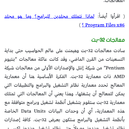
المعالجات.
( اقرأوا أيضاً:
لماذا نتملك مجلدين للبرامج؟ وما هو مجلد
Program Files x86 ؟
)
معالجات 32-بت
سادت معالجات 32-بت وهيمنت على عالم الحواسيب حتى بداية
التسعينات من القرن الماضي، وقد كانت عائلة معالجات “بنتيوم
Pentium” من شركة إنتل والإصدارات الأولى من معالجات شركة
AMD ذات معمارية 32-بت. الفكرة الأساسية هنا أن معمارية
المعالج تحدد معمارية نظام التشغيل والبرامج والتطبيقات التي
يمكن للمعالج أن يشغلها، وهذا يعني أن المعالجات التي تمتلك
معمارية 32-بت ستقوم بتشغيل أنظمة تشغيل وبرامج متوافقة مع
هذه المعمارية، أي أن وحدات البيانات Data Units الخاصة
بأنظمة التشغيل والبرامج ستكون بعرض 32-بت. كافة إصدارات
نظام تشغيل ويندوز وصولاً حتى نظام تشغيل ويندوز اكس بي