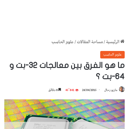
الرئيسية
/
مساحة المقالات
/
علوم الحاسب
علوم الحاسب
ما هو الفرق بين معالجات 32-بت و
64-بت ؟
ماريو رحال
24/04/2015
45٬841
6 دقائق