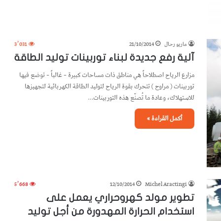
ماريو رحال
21/10/2014
3٬031
آلية رفع جديدة لبناء توربينات توليد الطاقة
مزارع الرياح اصطلاحاً هي مناطق ذات مساحات كبيرة – غالباً – توضع فيها
توربينات ( مراوح ) تتحرك بقوة الرياح لتوليد الطاقة الكهربائية لتجهيزها
للاستهلاك، وعادة ما تُصنّع هذه التوربينات…
أكمل القراءة »
5٬668
12/10/2014
Michel Aractingi
تطوير مولد كهروحراري يعمل على
استخدام الحرارة المهدورة من أجل توليد