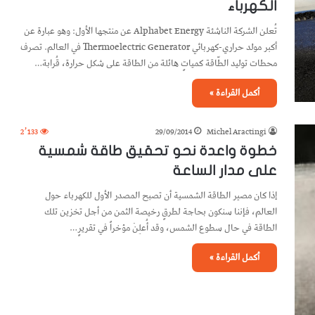
الكهرباء
تُعلن الشركة الناشئة Alphabet Energy عن منتجها الأول: وهو عبارة عن
أكبر مولد حراري-كهربائي Thermoelectric Generator في العالم. تصرف
محطات توليد الطّاقة كمياتٍ هائلة من الطاقة على شكل حرارة، قُرابة…
أكمل القراءة »
2٬133
29/09/2014
Michel Aractingi
خطوة واعدة نحو تحقيق طاقة شمسية
على مدار الساعة
إذا كان مصير الطاقة الشمسية أن تصبح المصدر الأول للكهرباء حول
العالم، فإننا سنكون بحاجة لطرقٍ رخيصة الثمن من أجل تخزين تلك
الطاقة في حال سطوع الشمس، وقد أُعلِنَ مؤخراً في تقريرٍ…
أكمل القراءة »