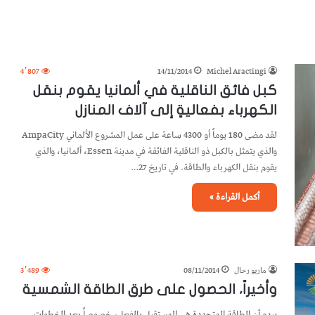
4٬807
14/11/2014
Michel Aractingi
كبل فائق الناقلية في ألمانيا يقوم بنقل
الكهرباء بفعاليةٍ إلى آلاف المنازل
لقد مضى 180 يوماً أو 4300 ساعة على عمل المشروع الألماني AmpaCity
والذي يتمثل بالكبل ذو الناقلية الفائقة في مدينة Essen، ألمانيا، والذي
يقوم بنقل الكهرباء والطاقة. في تاريخ 27…
أكمل القراءة »
ماريو رحال
08/11/2014
3٬489
وأخيراً، الحصول على طرق الطاقة الشمسية
يبدو أن الطاقة المتجددة هي المستقبل بالفعل، خصوصاً بعد الخطوات