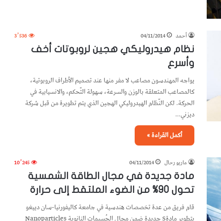
أحمد
04/11/2014
3٬536
نظام هيدروليكي هجين لروبوتات أخف
وأسرع
يواجه المهندسون مصاعب لا مفر منها عند تصميم الأطراف الروبوتية،
كالمصاعب المتعلقة بالوزن والسرعة، سهولة التّحكم، والانسيابية في
الحركة. لكن النّظام الهيدروليكي الهجين الذي يتم تطويرة من قبل شركة
ديزني…
أكمل القراءة »
ماريو رحال
04/11/2014
10٬245
مادة جديدة في مجال الطاقة الشمسية
تحول 90% من الضوء الملتقط إلى حرارة
قام فريق من عدة تخصصات هندسية في جامعة كاليفورنيا-سان دييغو
بتطوير مادةS جديدة ضمن مجال الجُسيمات النانوية Nanoparticles