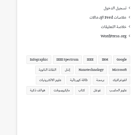
تسجيل الدخول
خلاصات Feed الإدخالات
خلاصة التعليقات
WordPress.org
Infographic
IEEE Spectrum
IEEE
IBM
Google
Microsoft
Nanotechnology
إنتل
التقانة النانوية
انفوغرافيك
برمجة
طاقة كهربائية
علوم الالكترونيات
علوم الحاسب
غوغل
كتاب
مايكروسوفت
هواتف ذكية