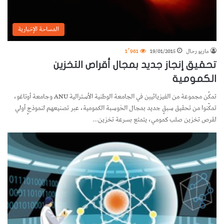
المساحة الإخبارية
ماريو رحال
19/01/2015
1٬961
تحقيق إنجاز جديد بمجال أقراص التخزين
الكمومية
تمكّن مجموعة من الفيزيائيين في الجامعة الوطنية الأسترالية ANU وجامعة أوتاغو،
تمكّنوا من تحقيق سبقٍ جديد بمجال الحَوسبة الكمومية، عبر تصنيعهم لنموذجٍ أولي
لقرص تخزين صلب كمومي، يتمتع بسرعة تخزين…