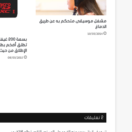
مشغل موسيقى متحكم به عن طريق
الدماغ
10/03/2014
الإطلاق من حيث
08/03/2015
‫2 تعليقات
تنبيه:
في إنجازٍ جديد: مزج الضوء على المستوى النانوي | عالم الالكترون