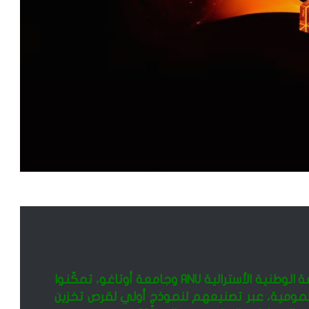
تمكّن مجموعة من الفيزيائيين في الجامعة الوطنية الأسترالية ANU وجامعة أوتاغو، تمكّنوا
مومية، عبر تصنيعهم لنموذجٍ أولي لقرص تخزين