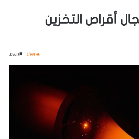
ال أقراص التخزين
1٬961
3 دقائق