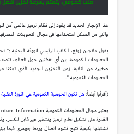
صلب كمومي، يتمتع بسرعة تخزين أفضل من المح
والتي من الممكن استخدامها في مجال التحويلات المصرفية 
يقول مانجين زونغ، الكاتب الرئيسي للورقة البحثية :” ن
المعلومات الكمومية بين أي نقطتين حول العالم. تتصف ال
صغيرة من الثانية. زمن التخزين الجديد الذي تمكنا م
المعلومات الكمومية “.
(أقرأوا أيضاً:
هل تكون الحوسبة الكمومية هي الثورة التقنية ا
القدرة على تشكيل نظام ترميز وتشفير غير قابل للكسر، وذل
تشكيلها بكيفية تتيح نشوء اتصال وربط جوهري فيما بينه