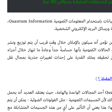
اولات السابقة بحوالي 100 مرة.
هذا الإنجاز الجديد قد يقود إلى نظام ترميز عالمي آمن للبيانات باستخدام المعلومات الكمومية Quantum Information،
ورسائل البريد الإلكتروني الشخصية.
حن نؤمن أنه سيكون بالإمكان خلال وقتٍ قريب أن يتم توزيع ونشر
حالات الكمومية بأنها حساسةٌ جداً وعادةً ما تنهار خلال أجزاء
ن تحقيقه يملك القدرة على إحداث تغييراتٍ جذرية بمجال نقل
لمقبلة ؟
)
يعتبر مجال المعلومات الكمومية Quantum Information أحد المجالات الواعدة والهامة، حيث يعتقد العديد أنه يحمل
ك لأن الجسيمات الكمومية – مثل الفوتونات الضوئية – يمكن أن يتم
ا؛ هذا يعني أن التأثير على أيٍ من هذه الجسيمات المتشابكة مع