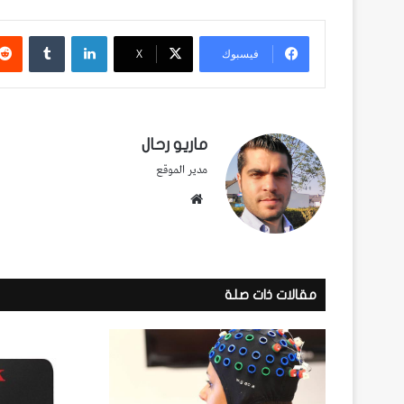
لينكدإن
فيسبوك
‫X
ماريو رحال
مدير الموقع
موقع
الويب
مقالات ذات صلة