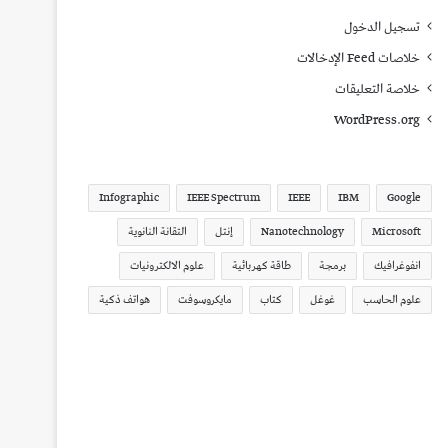
تسجيل الدخول
خلاصات Feed الإدخالات
خلاصة التعليقات
WordPress.org
Infographic
IEEE Spectrum
IEEE
IBM
Google
Microsoft
Nanotechnology
إنتل
التقانة النانوية
انفوغرافيك
برمجة
طاقة كهربائية
علوم الالكترونيات
علوم الحاسب
غوغل
كتاب
مايكروسوفت
هواتف ذكية