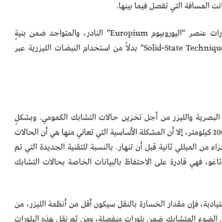
ت المسافة التي تفصل فيما بينها.
قام الفريق البحثي بتخزين المعلومات الكمومية ضمن ذرات عنصر “اليوروبيوم Europium” النادر، والمتواجد ضمن بنيةٍ
بلورية. وقد اعتمد الباحثون على تقنيات “الحالة الصلبة Solid-State Technique” بدلاً من استخدام النبضات الليزرية عبر
 البصرية والليزر من أجل تخزين حالات التشابك الكمومي. وبشكلٍ
افتراضي، يمكن لهذه الشبكات أن تصل لدائرةٍ قطرها يبلغ 100 كيلومتر، إلا أن المشكلة الأساسية التي تعاني منها هي أن الحالات
اء من الميللي ثانية قبل أن تنهار. بالنسبة للتقنية الجديدة التي تم
ة الوطنية الأسترالية ANU وجامعة أوتاغو، فهي قادرة على الاحتفاظ بالبيانات الخاصة بحالات التشابك
عتيادية، فإن مقدار الخسارة بالنقل سيكون أقل من أنظمة الليزر، من
 الضوء المتشابك ضمن بلوراتٍ منفصلة، ومن ثم نقل هذه البلورات