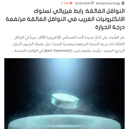
3٬776
19/02/2020
Michel Aractingi
النواقل الفائقة: رابط فيزيائي لسلوك
الالكترونيات الغريب في النواقل الفائقة مرتفعة
درجة الحرارة
عثر العُلماء على أدلةٍ جديدة لأحد الخصائص الإلكترونية الأكثر حيرةً في النواقل
الفائقة ذات درجة الحرارة المرتفعة ومعدنية المنشأ، مثل خليطة الباريوم-النيكل-
الزرنيخ-الحديد. ترأست جامعة رايس (Rice University) في الولايات المتحدة…