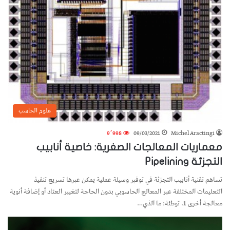
علوم الحاسب
9٬998
09/03/2021
Michel Aractingi
معماريات المعالجات الصغرية: خاصية أنابيب
التجزئة Pipelining
تساهم تقنية أنابيب التجزئة في توفير وسيلة عملية يمكن عبرها تسريع تنفيذ
التعليمات المختلفة عبر المعالج الحاسوبي بدون الحاجة لتغيير العتاد أو إضافة أنوية
معالجة أخرى 1. توطئة: ما الذي…