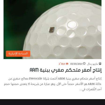
المساحة الإخبارية
ماريو رحال
03/03/2014
2٬814
إنتاج أصغر متحكم صغري ببنية ARM
إنتاج أصغر متحكم صغري ببنية ARM أنتجت شركة Freescale معالج صغري من
عائلة ARM هو الأصغر حجماً حتى الآن. وهو عبارة عن شريحة لا يتعدى حجمها حجم
أحد التّقعرات في…