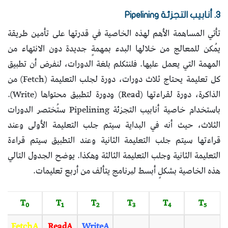
3. أنابيب التجزئة Pipelining
تأتي المساهمة الأهم لهذه الخاصية في قدرتها على تأمين طريقة
يُمكن للمعالج من خلالها البدء بمهمةٍ جديدة دون الانتهاء من
المهمة التي يعمل عليها. فلنتكلم بلغة الدورات، لنفرض أن تطبيق
كل تعليمة يحتاج ثلاث دورات، دورة لجلب التعليمة (Fetch) من
الذاكرة، دورة لقراءتها (Read) ودورة لتطبيق محتواها (Write).
باستخدام خاصية أنابيب التجزئة Pipelining ستُختصر الدورات
الثلاث، حيث أنه في البداية سيتم جلب التعليمة الأولى وعند
قراءتها سيتم جلب التعليمة الثانية وعند التطبيق سيتم قراءة
التعليمة الثانية وجلب التعليمة الثالثة وهكذا. يوضح الجدول التالي
هذه الخاصية بشكلٍ أبسط لبرنامج يتألف من أربع تعليمات.
s
T
T
T
T
T
T
0
1
2
3
4
5
FetchA
ReadA
WriteA