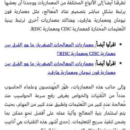
تطرقنا أيضاً إلى الأنواع المختلفة من المعماريات ووجدنا أن بعضها
يرتبط بشكلٍ مباشر بتصميم عتاد المُعالج، مثل معمارية فون
نيومان ومعمارية هارفرد، وهنالك معماريات أخرى ترتبط ببنية
التّعليمات المُختارة كمعمارية CISC ومعمارية RISC.
اقرأوا أيضاً
:
معماريات المعالجات الصغرية: ما هو الفرق بين
معمارية CISC ومعمارية RISC؟
اقرأوا أيضاً:
معماريات المعالجات الصغرية: ما هو الفرق بين
معمارية فون نيومان ومعمارية هارفرد
وإلى جانب هذه المعماريات، طوّر المُهندسون وعلماء الحاسوب
عدداً من التّقنيات والخواص بغرض رفع سرعة الحواسيب عند
مُعالجة عددٍ كبير من التّعليمات وتطبيق عدد كبير من المهام، بحيث
يتم استثمار بنية المعالج وآلية عمله على أفضل نحوٍ ممكن بما
يضمن تنفيذ سريع للتعليمات. إحدى أشهر هذه التقنيات هي أنابيب