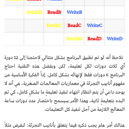
FetchB
ReadB
WriteB
FetchC
ReadC
WriteC
FetchD
ReadD
WriteD
نلاحظ أنه لو تم تطبيق البرنامج بشكل متتالي لاحتجنا إلى 12 دورة
أي ثلاث دورات لكل تعليمة، لكن وبفضل هذه التقنية احتاج
البرنامج 6 دورات فقط لإنهائه بشكل كامل. إذاً الفكرة الأساسية من
مفهوم أنابيب التجزئة في معماريات المعالجات الصغرية، هي أنه لا
يوجد داعي أن يتم انتظار انتهاء تنفيذ تعليمةٍ ما بشكلٍ كامل، كي تم
البدء بتعليمةٍ ثانية، وهذا الأمر سيسمح باختصار عدد دورات ساعة
المعالج اللازمة من أجل تنفيذ كل التعليمات.
هنالك أمر هام يجب ذكره فيما يتعلق بأنابيب التجزئة: لنفرض مثلاً