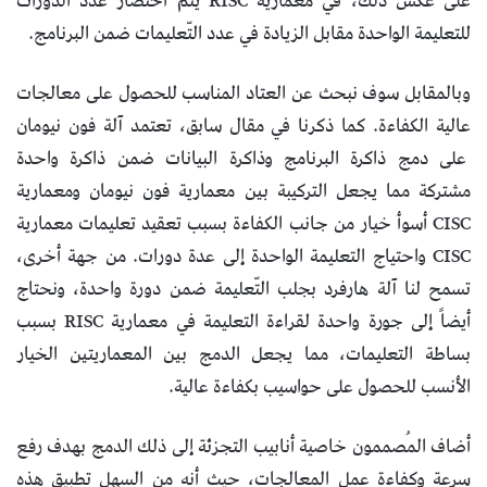
على عكس ذلك، في معمارية RISC يتم اختصار عدد الدورات
للتعليمة الواحدة مقابل الزيادة في عدد التّعليمات ضمن البرنامج.
وبالمقابل سوف نبحث عن العتاد المناسب للحصول على معالجات
عالية الكفاءة. كما ذكرنا في مقال سابق، تعتمد آلة فون نيومان
على دمج ذاكرة البرنامج وذاكرة البيانات ضمن ذاكرة واحدة
مشتركة مما يجعل التركيبة بين معمارية فون نيومان ومعمارية
CISC أسوأ خيار من جانب الكفاءة بسبب تعقيد تعليمات معمارية
CISC واحتياج التعليمة الواحدة إلى عدة دورات. من جهة أخرى،
تسمح لنا آلة هارفرد بجلب التّعليمة ضمن دورة واحدة، ونحتاج
أيضاً إلى جورة واحدة لقراءة التعليمة في معمارية RISC بسبب
بساطة التعليمات، مما يجعل الدمج بين المعماريتين الخيار
الأنسب للحصول على حواسيب بكفاءة عالية.
أضاف المُصممون خاصية أنابيب التجزئة إلى ذلك الدمج بهدف رفع
سرعة وكفاءة عمل المعالجات، حيث أنه من السهل تطبيق هذه