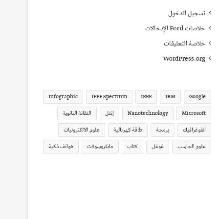
تسجيل الدخول
خلاصات Feed الإدخالات
خلاصة التعليقات
WordPress.org
Infographic
IEEE Spectrum
IEEE
IBM
Google
Microsoft
Nanotechnology
إنتل
التقانة النانوية
انفوغرافيك
برمجة
طاقة كهربائية
علوم الالكترونيات
علوم الحاسب
غوغل
كتاب
مايكروسوفت
هواتف ذكية