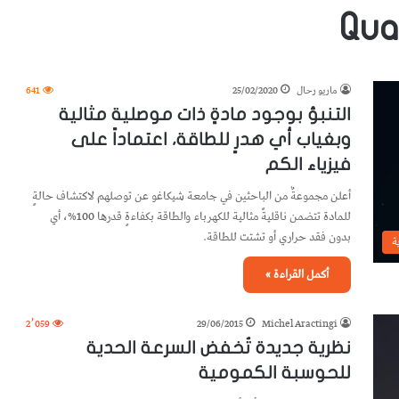
Qua
ماريو رحال
25/02/2020
641
التنبؤ بوجود مادةٍ ذات موصلية مثالية
وبغياب أي هدرٍ للطاقة، اعتماداً على
فيزياء الكم
أعلن مجموعةٌ من الباحثين في جامعة شيكاغو عن توصلهم لاكتشاف حالةٍ
للمادة تتضمن ناقليةً مثالية للكهرباء والطاقة بكفاءةٍ قدرها 100%، أي
بدون فقد حراري أو تشتت للطاقة.
ة
أكمل القراءة »
2٬059
29/06/2015
Michel Aractingi
نظرية جديدة تُخفض السرعة الحدية
للحوسبة الكمومية