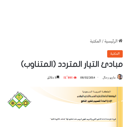
الرئيسية
/
المكتبة
المكتبة
مبادئ التيار المتردد (المتناوب)
ماريو رحال
08/02/2014
51٬895
3 دقائق