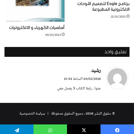
برنامج Eagle لتصميم اللوحات
الالكترونية المطبوعة
21/05/2023
أساسيات الكهرباء و الالكترونيات
09/02/2014
تعليق واحد
ي
رشيد
:
ق
04/02/2016 الساعة 15:01
و
عفوا , رابط الكتاب لا يعمل معي
ل
© حقوق النشر 2026، جميع الحقوق محفوظة |
سياسة الخصوصية