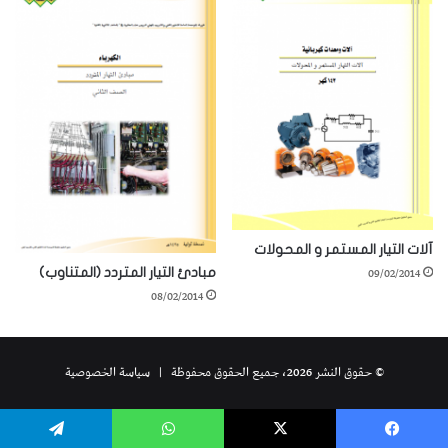
آلات التيار المستمر و المحولات
09/02/2014
مبادئ التيار المتردد (المتناوب)
08/02/2014
© حقوق النشر 2026، جميع الحقوق محفوظة |
سياسة الخصوصية
يسبوك
‫X
واتساب
تيلقرام