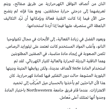
اثنان من أنصاف النواقل الكهرحرارية عن طريق صفائح، ويتم
تعريضهما إلى درجتي حرارة مختلفتين. ومع هذا فإنه لم يتضح
حتى الآن فيما إذا كانت التقنية فعالة وبإمكانها أن تَرُد التكاليف
الباهظة التي ستصرف عليها فيما إذا أردنا استخدامها.
ويعود الفضل في زيادة الفعالية، إلى الأبحاث في مجال تكنولوجيا
النانو، وأغلب المواد المستخدم كانت تعتمد على تيلورايد الرصاص.
تكمن الصعوبة في إيجاد مادة مناسبة، في الصفتين المطلوبتين
وهما الناقلية الرديئة للحرارة والعالية للتيار الكهربائي. لقد تم
استخدام المادة SnSe لأهداف عديدة، ولكن روابطها المتينة وبنيتها
البلورية المشوهة حالت دون التفكير فيها كمادة كهرحرارية. كان
هذا لأن الباحثين لم يأخذوا بالحسبان ميل المُرَكّب إلى تخميد
الاهتزازات. عندما قام فريق جامعة Northwestern باختبار المادة
وجدوا أنها تمتلك أعلى مُعامل.