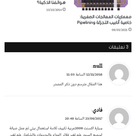
هواتفنا الذكية؟
13/10/2014
معماريات المعالجات الصغرية:
خاصية أنابيب التجزئة Pipelining
09/03/2021
‫3 تعليقات
ي
null
:
ق
12/11/2016 الساعة 11:03
و
هذا المقال مترجم دون ذكر المصدر
ل
ي
فادي
:
ق
23/06/2017 الساعة 20:49
و
سيارة اكسنت 2006عربية تكييف ثلاجة استعمال بيتي تم عمل صيانة
ل
لجميع السيور وتم تغير فلاتر الهواء والبوجهات والشكمان وتم تغير