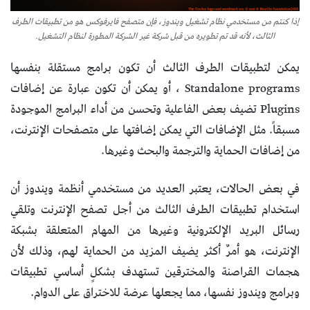
إذا كنتم من مستخدمي نظام تشغيل ويندوز، فإن متصفح فايرفوكس هو من تطبيقات الطرف
الثالث، لأنه قد تم تطويره من قبل شركة غير الشركة المطورة لنظام التشغيل.
يمكن لتطبيقات الطرف الثالث أن تكون برامج مستقلة بنفسها
Standalone programs ، أو يمكن أن تكون عبارة عن إضافات
Plugins تضيف بعض الفاعلية وتحسن من أداء البرامج الموجودة
مسبقاً. مثل الإضافات التي يمكن إضافتها على متصفحات الإنترنت،
من إضافات الحماية والترجمة والبحث وغيرها.
في بعض الحالات، يعتبر العديد من مستخدمي أنظمة ويندوز أن
استخدام تطبيقات الطرف الثالث من أجل تصفح الإنترنت وتلقي
رسائل البريد الإلكترونية وغيرها من المهام المتعلقة بشبكة
الإنترنت، هو أمرٌ أكثر يضيف المزيد من الحماية لهم، وذلك لأن
هجمات القراصنة والمخترقين تستهدف بشكلٍ أساسي تطبيقات
وبرامج ويندوز نفسها، مما يجعلها عرضة للاختراق على الدوام.