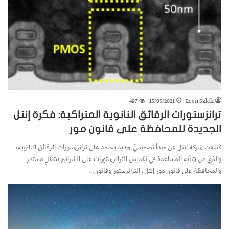
497
15/05/2021
Leen Saleh
ترانزستورات الرقائق النانوية المتراكبة: فكرة إنتل
الجديدة للمحافظة على قانون مور
كشفت شركة إنتل عن مبدأ تصميميّ جديد يعتمد على ترانزستورات الرقائق النانوية،
والذي من شأنه المساعدة في تكديس الترانزستورات على الشرائح بشكلٍ مستمر
والمحافظة على قانون مور إنتل، الترانزستور وقانون…