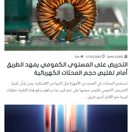
314
17/02/2021
Leen Saleh
التحريض على المستوى الكمومي يمهد الطريق
أمام تقليص حجم المحثات الكهربائية
تستخدم المحثات في العديد من الأجهزة مثل الشواحن اللاسلكية، ومن شأن تقنية
التحريض الكمومي تقليص حجمها على نحو كبير بما يساهم بدفع هذه التقنية خطوات
كبيرة نحو الأمام أجرى فريق…