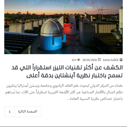
153
29/01/2021
Leen Saleh
الكشف عن أكثر تقنيات الليزر استقراراً التي قد
تسمح باختبار نظرية آينشتاين بدقة أعلى
علماء من المركز الدولي لبحوث علم الفلك الراديوي وجامعة ويسترن أستراليا يبتكرون
نظام اتصال بالأقمار الصناعية عبر أكثر الأشعة الليزرية استقراراً حتى الآت، بما يُساهم
باختبار خصائص نظرية النسبية العامة…
الصفحة التالية