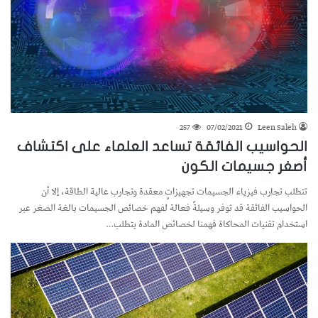
257
07/02/2021
Leen Saleh
الحواسيب الفائقة تساعد العلماء على اكتشاف
أصغر جسيمات الكون
تتطلب تجارب فيزياء الجسيمات تجهيزاتٍ معقدة وتجارب عالية الطاقة، إلا أن
الحواسيب الفائقة قد توفر وسيلةً فعالة لفهم خصائص الجسيمات بالغة الصغر عبر
استخدام تقنيات المحاكاة فهمنا لخصائص المادة يتطلب…